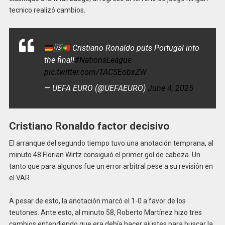
tecnico realizó cambios.
🆚
Cristiano Ronaldo puts Portugal into
the final!
#NationsLeague
pic.twitter.com/TACSEobxZW
— UEFA EURO (@UEFAEURO)
June 4, 2025
Cristiano Ronaldo factor decisivo
El arranque del segundo tiempo tuvo una anotación temprana, al
minuto 48 Florian Wirtz consiguió el primer gol de cabeza. Un
tanto que para algunos fue un error arbitral pese a su revisión en
el VAR.
A pesar de esto, la anotación marcó el 1-0 a favor de los
teutones. Ante esto, al minuto 58, Roberto Martínez hizo tres
cambios entendiendo que era debía hacer ajustes para buscar la