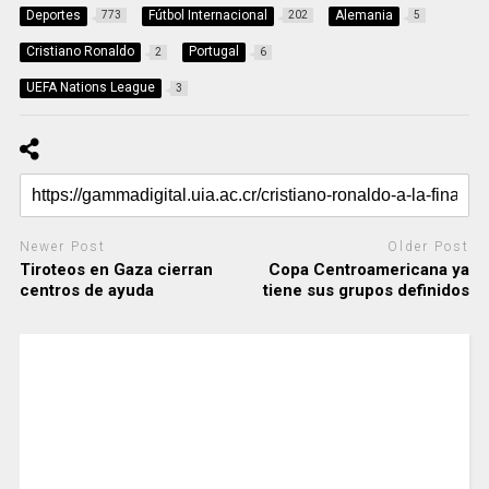
Deportes
Fútbol Internacional
Alemania
773
202
5
Cristiano Ronaldo
Portugal
2
6
UEFA Nations League
3
Newer Post
Older Post
Tiroteos en Gaza cierran
Copa Centroamericana ya
centros de ayuda
tiene sus grupos definidos