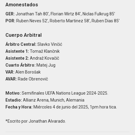
Amonestados
GER:
Jonathan Tah 80’, Florian Wirtz 84’, Niclas Fulkrug 85’
POR:
Ruben Neves 52’, Roberto Martinez 58’, Ruben Dias 85’
Cuerpo Arbitral
Árbitro Central:
Slavko Vinčić
Asistente 1:
Tomaž Klančnik
Asistente 2:
Andraž Kovačič
Cuarto Árbitro:
Matej Jug
VAR:
Alen Borošak
AVAR:
Rade Obrenovič
Motivo:
Semifinales UEFA Nations League 2024-2025.
Estadio:
Allianz Arena, Munich, Alemania
Fecha y Hora:
Miércoles 4 de junio del 2025, 1pm hora tica.
*Escrito por Jonathan Alvarado.