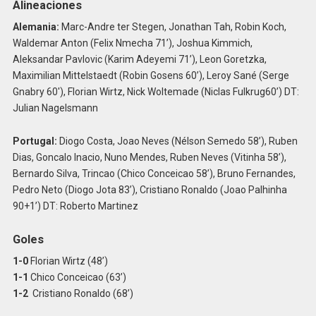
Alineaciones
Alemania:
Marc-Andre ter Stegen, Jonathan Tah, Robin Koch,
Waldemar Anton (Felix Nmecha 71’), Joshua Kimmich,
Aleksandar Pavlovic (Karim Adeyemi 71’), Leon Goretzka,
Maximilian Mittelstaedt (Robin Gosens 60’), Leroy Sané (Serge
Gnabry 60′), Florian Wirtz, Nick Woltemade (Niclas Fulkrug60’) DT:
Julian Nagelsmann
Portugal:
Diogo Costa, Joao Neves (Nélson Semedo 58’), Ruben
Dias, Goncalo Inacio, Nuno Mendes, Ruben Neves (Vitinha 58’),
Bernardo Silva, Trincao (Chico Conceicao 58’), Bruno Fernandes,
Pedro Neto (Diogo Jota 83’), Cristiano Ronaldo (Joao Palhinha
90+1’) DT: Roberto Martinez
Goles
1-0
Florian Wirtz (48’)
1-1
Chico Conceicao (63’)
1-2
Cristiano Ronaldo (68’)