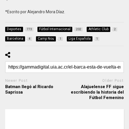
*Escrito por Alejandro Mora Díaz.
Deportes
Fútbol Internacional
Athletic Club
773
202
2
Barcelona
Camp Nou
Liga Española
4
1
1
Newer Post
Older Post
Batman llegó al Ricardo
Alajuelense FF sigue
Saprissa
escribiendo la historia del
Fútbol Femenino