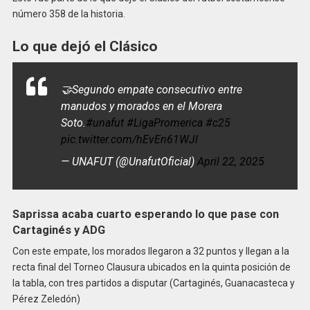
número 358 de la historia.
Lo que dejó el Clásico
🤝Segundo empate consecutivo entre
manudos y morados en el Morera
Soto.
#unafut
#LigaPromerica
#c25
pic.twitter.com/hEvEn61WJl
— UNAFUT (@UnafutOficial)
April 22, 2025
Saprissa acaba cuarto esperando lo que pase con
Cartaginés y ADG
Con este empate, los morados llegaron a 32 puntos y llegan a la
recta final del Torneo Clausura ubicados en la quinta posición de
la tabla, con tres partidos a disputar (Cartaginés, Guanacasteca y
Pérez Zeledón)