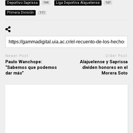
Deportivo Saprissa
Liga Deportiva Alajuelense
144
167
Primera División
111
Newer Post
Older Post
Paulo Wanchope:
Alajuelense y Saprissa
“Sabemos que podemos
dividen honores en el
dar más”
Morera Soto