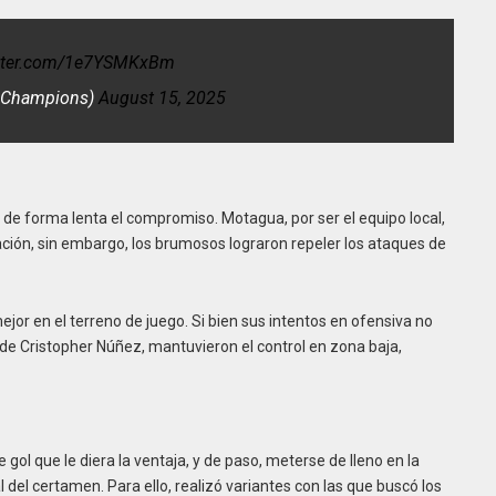
itter.com/1e7YSMKxBm
eChampions)
August 15, 2025
 de forma lenta el compromiso. Motagua, por ser el equipo local,
ación, sin embargo, los brumosos lograron repeler los ataques de
or en el terreno de juego. Si bien sus intentos en ofensiva no
de Cristopher Núñez, mantuvieron el control en zona baja,
gol que le diera la ventaja, y de paso, meterse de lleno en la
l del certamen. Para ello, realizó variantes con las que buscó los