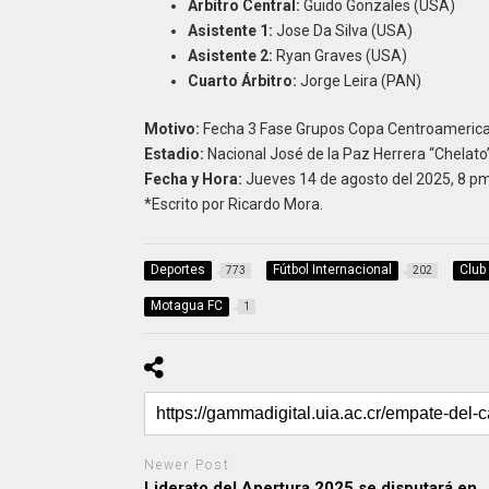
Árbitro Central:
Guido Gonzales (USA)
Asistente 1:
Jose Da Silva (USA)
Asistente 2:
Ryan Graves (USA)
Cuarto Árbitro:
Jorge Leira (PAN)
Motivo:
Fecha 3 Fase Grupos Copa Centroameric
Estadio:
Nacional José de la Paz Herrera “Chelato
Fecha y Hora:
Jueves 14 de agosto del 2025, 8 pm 
*Escrito por Ricardo Mora.
Deportes
Fútbol Internacional
Club
773
202
Motagua FC
1
Newer Post
Liderato del Apertura 2025 se disputará en