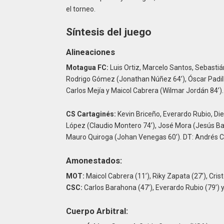
el torneo.
Síntesis del juego
Alineaciones
Motagua FC:
Luis Ortiz, Marcelo Santos, Sebastiá
Rodrigo Gómez (Jonathan Núñez 64’), Óscar Padill
Carlos Mejía y Maicol Cabrera (Wilmar Jordán 84’).
CS Cartaginés:
Kevin Briceño, Everardo Rubio, Di
López (Claudio Montero 74’), José Mora (Jesús Batí
Mauro Quiroga (Johan Venegas 60’). DT: Andrés C
Amonestados:
MOT:
Maicol Cabrera (11’), Riky Zapata (27’), Cri
CSC:
Carlos Barahona (47’), Everardo Rubio (79’) 
Cuerpo Arbitral: