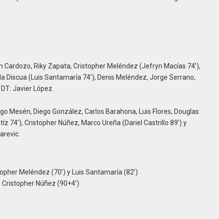
n Cardozo, Riky Zapata, Cristopher Meléndez (Jefryn Macías 74’),
a Discua (Luis Santamaría 74’), Denis Meléndez, Jorge Serrano,
 DT: Javier López.
ego Mesén, Diego González, Carlos Barahona, Luis Flores, Douglas
z 74’), Cristopher Núñez, Marco Ureña (Dariel Castrillo 89’) y
arevic.
stopher Meléndez (70’) y Luis Santamaría (82’)
y Cristopher Núñez (90+4’)