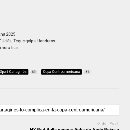
ana 2025
” Uclés, Tegucigalpa, Honduras
hora tica.
 Sport Cartaginés
Copa Centroamericana
89
34
Older Post
NY Red Bulls compra ficha de Andy Rojas a