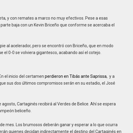
ieta, y con remates a marco no muy efectivos. Pese a esas
 parte baja con un Kevin Briceño que conforme se acercaba el
pie al acelerador, pero se encontró con Briceño, que en modo
e el 0-0 se volviera gigantesco, acabando así el cotejo.
n el inicio del certamen
perdieron en Tibás ante Saprissa
, y a
a que sus dos últimos compromisos serán en su estadio, el José
 agosto, Cartaginés recibirá al Verdes de Belice. Ahí se espera
campeón beliceño.
es de mes. Los brumosos deberán ganar y esperar a lo que ocurra
erán quienes decidan indirectamente el destino del Cartaginés en