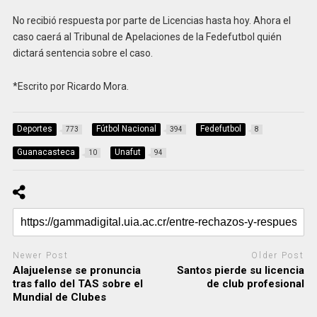
No recibió respuesta por parte de Licencias hasta hoy. Ahora el
caso caerá al Tribunal de Apelaciones de la Fedefutbol quién
dictará sentencia sobre el caso.
*Escrito por Ricardo Mora.
Deportes
Fútbol Nacional
Fedefutbol
773
394
8
Guanacasteca
Unafut
10
94
Newer Post
Older Post
Alajuelense se pronuncia
Santos pierde su licencia
tras fallo del TAS sobre el
de club profesional
Mundial de Clubes