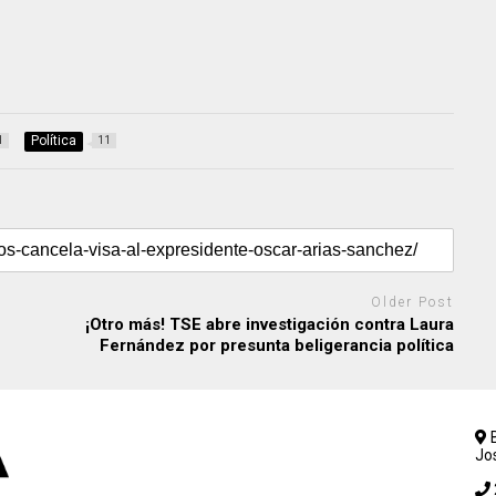
Política
1
11
Older Post
¡Otro más! TSE abre investigación contra Laura
Fernández por presunta beligerancia política
B
Jo