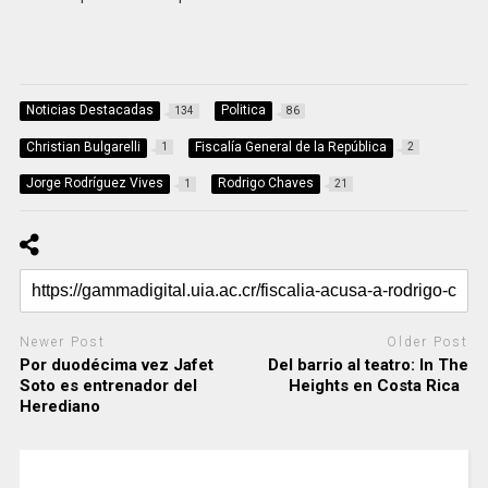
Noticias Destacadas
Politica
134
86
Christian Bulgarelli
Fiscalía General de la República
1
2
Jorge Rodríguez Vives
Rodrigo Chaves
1
21
Newer Post
Older Post
Por duodécima vez Jafet
Del barrio al teatro: In The
Soto es entrenador del
Heights en Costa Rica
Herediano