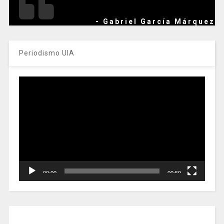
- Gabriel García Márquez
Periodismo UIA
Reproductor
de
vídeo
00:00
00:59