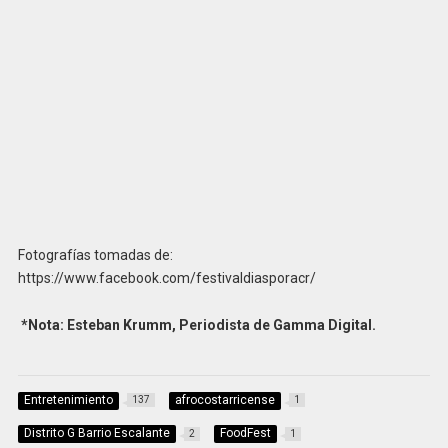
Fotografías tomadas de:
https://www.facebook.com/festivaldiasporacr/
*
Nota: Esteban Krumm, Periodista de Gamma Digital.
Entretenimiento
afrocostarricense
137
1
Distrito G Barrio Escalante
FoodFest
2
1