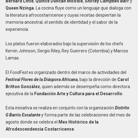
Bernard Little
,
Quince Duncan Moodie
,
Shirley Campbell Barr
y
Queen Nzinga
. La cocina fluye como un lenguaje que dialoga con
la literatura afrocostarricense y cuyas recetas despiertan la
memoria ancestral, el sentido de identidad y el sabor de la
experiencia.
Los platos fueron elaborados bajo la supervisión de los chefs
Kervin Johnson, Sergio Riley, Rey Guerrero (Colombia) y Marcos
Lamas.
El
FoodFest
es organizado dentro del marco de actividades del
Festival Flores de la Diáspora Africana
, bajo la dirección de
Carol
Britton González
, quien además se desempeña como directora
ejecutiva de la
Fundación Arte y Cultura para el Desarrollo
.
Esta iniciativa se realiza en conjunto con la organización
Distrito
G
Barrio Escalante
y forma parte de las celebraciones del mes de
agosto donde se celebra el
Mes Histórico de la
Afrodescendencia Costarricense
.