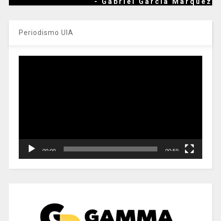
- Gabriel García Márquez
Periodismo UIA
Reproductor
de
vídeo
00:00
00:59