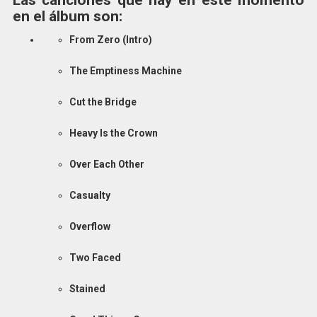
en el álbum son:
From Zero (Intro)
The Emptiness Machine
Cut the Bridge
Heavy Is the Crown
Over Each Other
Casualty
Overflow
Two Faced
Stained