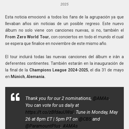
2025
Esta noticia emocionó a todos los fans de la agrupación ya que
llevaban años sin noticias de un posible regreso. Este nuevo
álbum no solo viene con canciones nuevas, si no, también el
From Zero World Tour
, con conciertos en todo el mundo el cual
se espera que finalice en noviembre de este mismo año.
El tour incluirá todas las nuevas canciones del álbum e irán a
deferentes continentes. También estarán en la inauguración de
la final de la
Champions League 2024-2025
, el día 31 de mayo
en
Múnich
,
Alemania.
Thank you for our 2 nominations,
@AMAs
.
You can vote for us daily at
https://t.co/zBfdauUWsl
. Tune in Monday, May
26 at 8pm ET | 5pm PT on
@CBS
and
@ParamountPlus
.
#AMAs