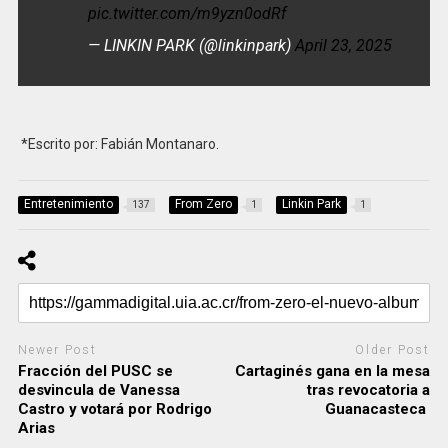
pic.twitter.com/m9yzn0odRf
— LINKIN PARK (@linkinpark)
April 23, 2025
*
Escrito por: Fabián Montanaro.
Entretenimiento
From Zero
Linkin Park
137
1
1
Newer Post
Older Post
Fracción del PUSC se
Cartaginés gana en la mesa
desvincula de Vanessa
tras revocatoria a
Castro y votará por Rodrigo
Guanacasteca
Arias