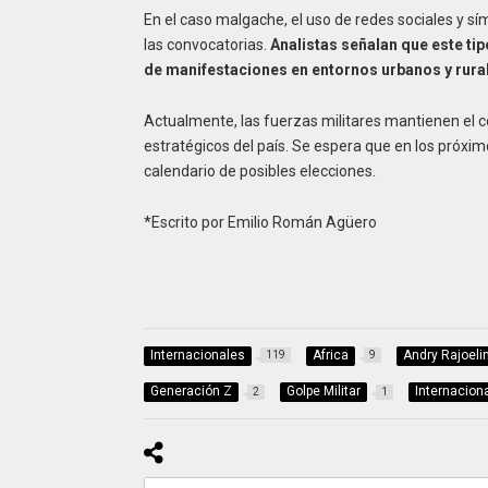
En el caso malgache, el uso de redes sociales y sí
las convocatorias.
Analistas señalan que este tip
de manifestaciones en entornos urbanos y rura
Actualmente, las fuerzas militares mantienen el c
estratégicos del país. Se espera que en los próximo
calendario de posibles elecciones.
*Escrito por Emilio Román Agüero
Internacionales
Africa
Andry Rajoeli
119
9
Generación Z
Golpe Militar
Internacion
2
1