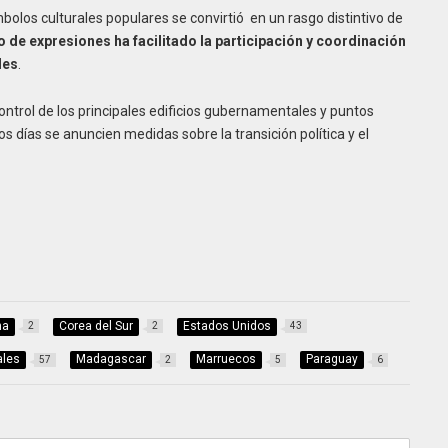
mbolos culturales populares se convirtió en un rasgo distintivo de
o de expresiones ha facilitado la participación y coordinación
les
.
ontrol de los principales edificios gubernamentales y puntos
s días se anuncien medidas sobre la transición política y el
na
Corea del Sur
Estados Unidos
2
2
43
ales
Madagascar
Marruecos
Paraguay
57
2
5
6