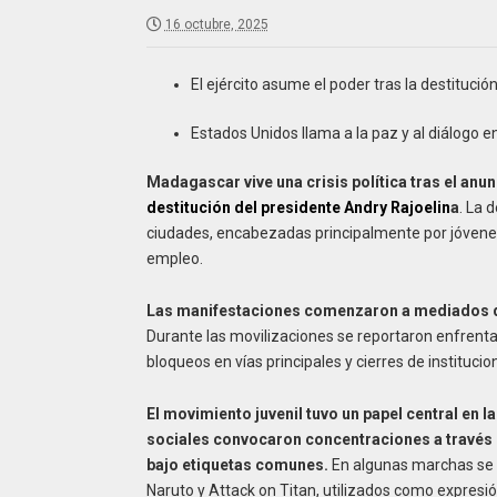
16 octubre, 2025
El ejército asume el poder tras la destituc
Estados Unidos llama a la paz y al diálogo en
Madagascar vive una crisis política tras el anun
destitución del presidente Andry Rajoelin
a
. La 
ciudades, encabezadas principalmente por jóvenes
empleo.
Las manifestaciones comenzaron a mediados de
Durante las movilizaciones se reportaron enfrent
bloqueos en vías principales y cierres de institucio
El movimiento juvenil tuvo un papel central en 
sociales convocaron concentraciones a través 
bajo etiquetas comunes.
En algunas marchas se 
Naruto y Attack on Titan, utilizados como expresió