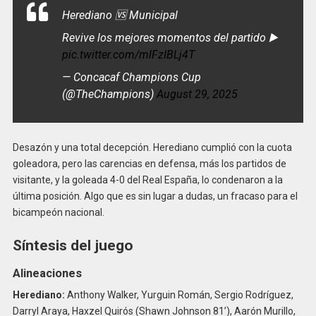
Herediano 🆚 Municipal
Revive los mejores momentos del partido ▶️
pic.twitter.com/mlFzIBLj4T
— Concacaf Champions Cup
(@TheChampions)
August 29, 2025
Desazón y una total decepción. Herediano cumplió con la cuota
goleadora, pero las carencias en defensa, más los partidos de
visitante, y la goleada 4-0 del Real España, lo condenaron a la
última posición. Algo que es sin lugar a dudas, un fracaso para el
bicampeón nacional.
Síntesis del juego
Alineaciones
Herediano:
Anthony Walker, Yurguin Román, Sergio Rodríguez,
Darryl Araya, Haxzel Quirós (Shawn Johnson 81’), Aarón Murillo,