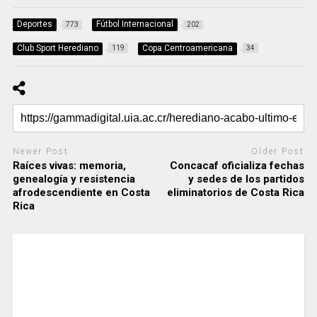
Deportes
Fútbol Internacional
773
202
Club Sport Herediano
Copa Centroamericana
119
34
Newer Post
Older Post
Raíces vivas: memoria,
Concacaf oficializa fechas
genealogía y resistencia
y sedes de los partidos
afrodescendiente en Costa
eliminatorios de Costa Rica
Rica