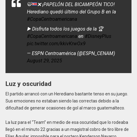
🐯
❌
¡PAPELÓN DEL BICAMPEÓN TICO!
Herediano quedó último del Grupo B en la
#CopaCentroamericana
▶️ Disfruta todos los juegos de la 🏆
#CopaCentroamericana
en
#DisneyPlus
pic.twitter.com/kkivKrwOx9
— ESPN Centroamérica (@ESPN_CENAM)
August 29, 2025
Luz y oscuridad
El partido arrancó con un Herediano bastante tenso en su juego.
Sus emociones no estaban siendo las correctas debido a la
dificultad de generar ocasiones de gol al marco guatemalteco.
La luz para el “Team” en medio de esa oscuridad que lo rodeaba
llegó en el minuto 22 gracias a un magistral cobro de tiro libre de
Elías Aguilar, imposible para el portero Kenderson Navarro.