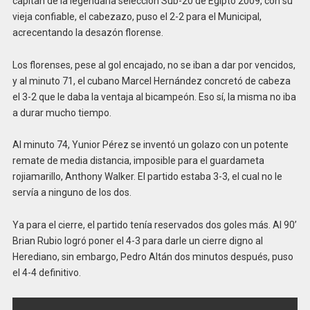
capitán de la legendaria selección Sub-20 de Egipto 2009, con su
vieja confiable, el cabezazo, puso el 2-2 para el Municipal,
acrecentando la desazón florense.
Los florenses, pese al gol encajado, no se iban a dar por vencidos,
y al minuto 71, el cubano Marcel Hernández concretó de cabeza
el 3-2 que le daba la ventaja al bicampeón. Eso sí, la misma no iba
a durar mucho tiempo.
Al minuto 74, Yunior Pérez se inventó un golazo con un potente
remate de media distancia, imposible para el guardameta
rojiamarillo, Anthony Walker. El partido estaba 3-3, el cual no le
servía a ninguno de los dos.
Ya para el cierre, el partido tenía reservados dos goles más. Al 90’
Brian Rubio logró poner el 4-3 para darle un cierre digno al
Herediano, sin embargo, Pedro Altán dos minutos después, puso
el 4-4 definitivo.