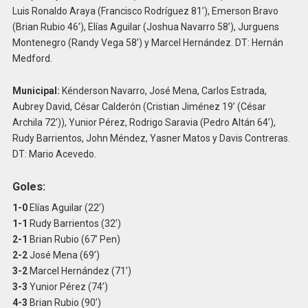
Luis Ronaldo Araya (Francisco Rodríguez 81’), Emerson Bravo
(Brian Rubio 46’), Elías Aguilar (Joshua Navarro 58’), Jurguens
Montenegro (Randy Vega 58’) y Marcel Hernández. DT: Hernán
Medford.
Municipal:
Kénderson Navarro, José Mena, Carlos Estrada,
Aubrey David, César Calderón (Cristian Jiménez 19’ (César
Archila 72’)), Yunior Pérez, Rodrigo Saravia (Pedro Altán 64’),
Rudy Barrientos, John Méndez, Yasner Matos y Davis Contreras.
DT: Mario Acevedo.
Goles:
1-0
Elías Aguilar (22’)
1-1
Rudy Barrientos (32’)
2-1
Brian Rubio (67’ Pen)
2-2
José Mena (69’)
3-2
Marcel Hernández (71’)
3-3
Yunior Pérez (74’)
4-3
Brian Rubio (90’)