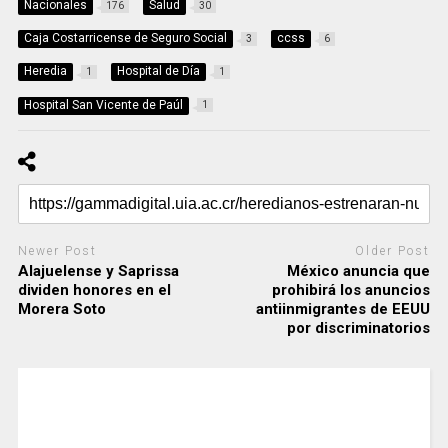
Nacionales
Salud
176
30
Caja Costarricense de Seguro Social
ccss
3
6
Heredia
Hospital de Día
1
1
Hospital San Vicente de Paúl
1
Newer Post
Older Post
Alajuelense y Saprissa
México anuncia que
dividen honores en el
prohibirá los anuncios
Morera Soto
antiinmigrantes de EEUU
por discriminatorios