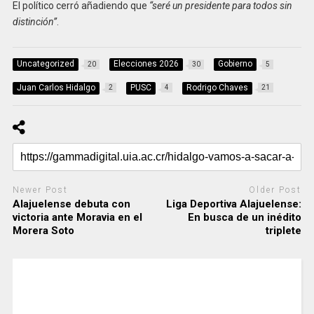
El político cerró añadiendo que
“seré un presidente para todos sin
distinción”
.
Uncategorized
Elecciones 2026
Gobierno
20
30
5
Juan Carlos Hidalgo
PUSC
Rodrigo Chaves
2
4
21
Newer Post
Older Post
Alajuelense debuta con
Liga Deportiva Alajuelense:
victoria ante Moravia en el
En busca de un inédito
Morera Soto
triplete