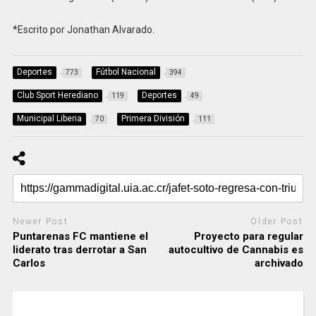
*Escrito por Jonathan Alvarado.
Deportes
Fútbol Nacional
773
394
Club Sport Herediano
Deportes
119
49
Municipal Liberia
Primera División
70
111
Newer Post
Older Post
Puntarenas FC mantiene el
Proyecto para regular
liderato tras derrotar a San
autocultivo de Cannabis es
Carlos
archivado