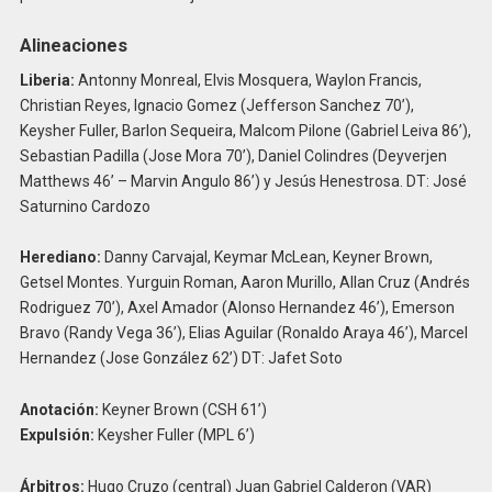
Alineaciones
Liberia:
Antonny Monreal, Elvis Mosquera, Waylon Francis,
Christian Reyes, Ignacio Gomez (Jefferson Sanchez 70’),
Keysher Fuller, Barlon Sequeira, Malcom Pilone (Gabriel Leiva 86’),
Sebastian Padilla (Jose Mora 70’), Daniel Colindres (Deyverjen
Matthews 46’ – Marvin Angulo 86’) y Jesús Henestrosa. DT: José
Saturnino Cardozo
Herediano:
Danny Carvajal, Keymar McLean, Keyner Brown,
Getsel Montes. Yurguin Roman, Aaron Murillo, Allan Cruz (Andrés
Rodriguez 70’), Axel Amador (Alonso Hernandez 46’), Emerson
Bravo (Randy Vega 36’), Elias Aguilar (Ronaldo Araya 46’), Marcel
Hernandez (Jose González 62’) DT: Jafet Soto
Anotación:
Keyner Brown (CSH 61’)
Expulsión:
Keysher Fuller (MPL 6’)
Árbitros:
Hugo Cruzo (central) Juan Gabriel Calderon (VAR)