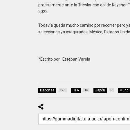
precisamente ante la Tricolor con gol de Keysher F
2022.
Todavía queda mucho camino por recorrer pero ya
selecciones ya aseguradas: México, Estados Unidos
*Escrito por: Esteban Varela
Deportes
FIFA
Japón
Mundi
773
14
5