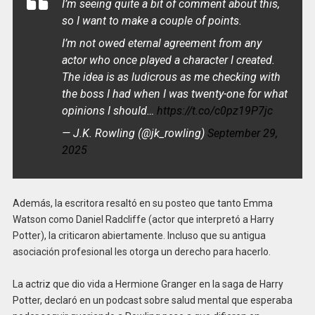
I’m seeing quite a bit of comment about this,
so I want to make a couple of points.
I’m not owed eternal agreement from any
actor who once played a character I created.
The idea is as ludicrous as me checking with
the boss I had when I was twenty-one for what
opinions I should…
https://t.co/c0pz19P7jc
— J.K. Rowling (@jk_rowling)
September 29,
2025
Además, la escritora resaltó en su posteo que tanto Emma
Watson como Daniel Radcliffe (actor que interpretó a Harry
Potter), la criticaron abiertamente. Incluso que su antigua
asociación profesional les otorga un derecho para hacerlo.
La actriz que dio vida a Hermione Granger en la saga de Harry
Potter, declaró en un podcast sobre salud mental que esperaba