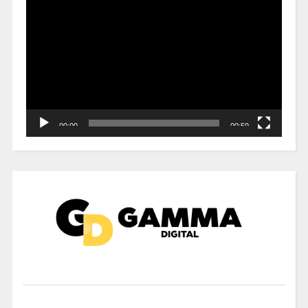
de
vídeo
00:00
00:59