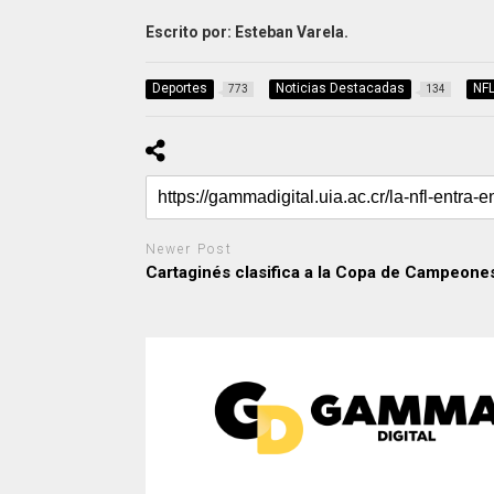
Escrito por: Esteban Varela.
Deportes
Noticias Destacadas
NF
773
134
Newer Post
Cartaginés clasifica a la Copa de Campeone