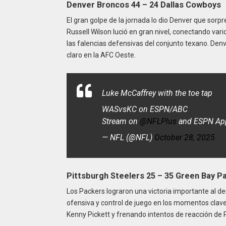
Denver Broncos 44 – 24 Dallas Cowboys
El gran golpe de la jornada lo dio Denver que sorp
Russell Wilson lució en gran nivel, conectando va
las falencias defensivas del conjunto texano. De
claro en la AFC Oeste.
Luke McCaffrey with the toe tap
WASvsKC on ESPN/ABC
Stream on
@NFLPlus
and ESPN A
— NFL (@NFL)
October 28, 2025
Pittsburgh Steelers 25 – 35 Green Bay 
Los Packers lograron una victoria importante al der
ofensiva y control de juego en los momentos clave
Kenny Pickett y frenando intentos de reacción de 