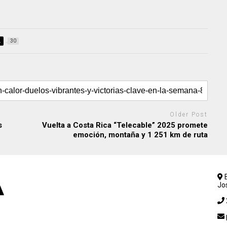
L
30
Older Post
s
Vuelta a Costa Rica “Telecable” 2025 promete
emoción, montaña y 1 251 km de ruta
B
Jo