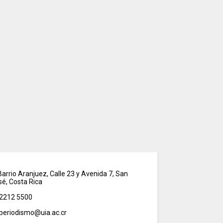
arrio Aranjuez, Calle 23 y Avenida 7, San
sé, Costa Rica
2212 5500
periodismo@uia.ac.cr