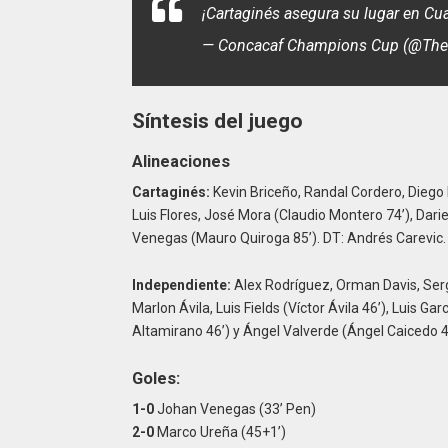
¡Cartaginés asegura su lugar en Cua
— Concacaf Champions Cup (@Th
Síntesis del juego
Alineaciones
Cartaginés:
Kevin Briceño, Randal Cordero, Diego
Luis Flores, José Mora (Claudio Montero 74’), Dari
Venegas (Mauro Quiroga 85’). DT: Andrés Carevic.
Independiente:
Alex Rodríguez, Orman Davis, Serg
Marlon Ávila, Luis Fields (Víctor Ávila 46’), Luis G
Altamirano 46’) y Ángel Valverde (Ángel Caicedo 4
Goles:
1-0
Johan Venegas (33’ Pen)
2-0
Marco Ureña (45+1’)