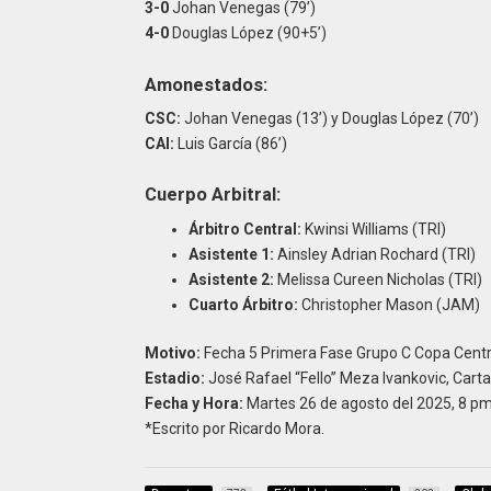
3-0
Johan Venegas (79’)
4-0
Douglas López (90+5’)
Amonestados:
CSC:
Johan Venegas (13’) y Douglas López (70’)
CAI:
Luis García (86’)
Cuerpo Arbitral:
Árbitro Central:
Kwinsi Williams (TRI)
Asistente 1:
Ainsley Adrian Rochard (TRI)
Asistente 2:
Melissa Cureen Nicholas (TRI)
Cuarto Árbitro:
Christopher Mason (JAM)
Motivo:
Fecha 5 Primera Fase Grupo C Copa Cent
Estadio:
José Rafael “Fello” Meza Ivankovic, Carta
Fecha y Hora:
Martes 26 de agosto del 2025, 8 pm
*Escrito por Ricardo Mora.