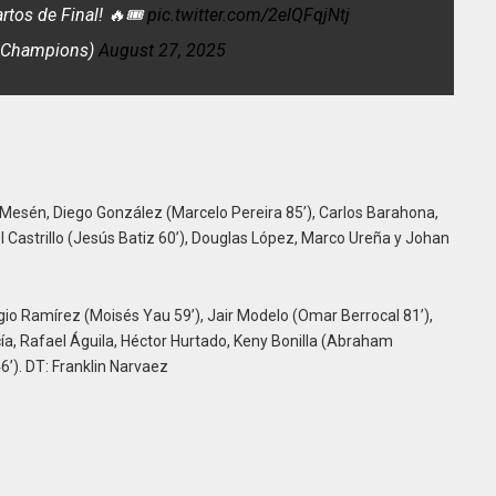
rtos de Final! 🔥🎟️
pic.twitter.com/2elQFqjNtj
eChampions)
August 27, 2025
 Mesén, Diego González (Marcelo Pereira 85’), Carlos Barahona,
el Castrillo (Jesús Batiz 60’), Douglas López, Marco Ureña y Johan
io Ramírez (Moisés Yau 59’), Jair Modelo (Omar Berrocal 81’),
arcía, Rafael Águila, Héctor Hurtado, Keny Bonilla (Abraham
6’). DT: Franklin Narvaez