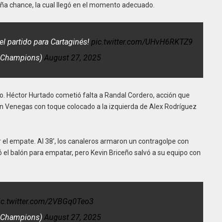
a chance, la cual llegó en el momento adecuado.
l partido para Cartaginés!
pic.twitter.com/UHvH6RKTZ9
eChampions)
August 27, 2025
so. Héctor Hurtado cometió falta a Randal Cordero, acción que
an Venegas con toque colocado a la izquierda de Alex Rodríguez
or el empate. Al 38’, los canaleros armaron un contragolpe con
dó el balón para empatar, pero Kevin Briceño salvó a su equipo con
ic.twitter.com/2VBGq0Teo3
eChampions)
August 27, 2025