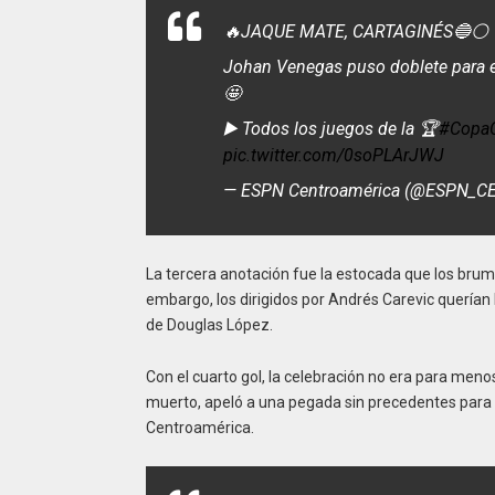
🔥JAQUE MATE, CARTAGINÉS🔵⚪️
Johan Venegas puso doblete para el
🤩
▶️ Todos los juegos de la 🏆
#CopaC
pic.twitter.com/0soPLArJWJ
— ESPN Centroamérica (@ESPN_
La tercera anotación fue la estocada que los brumo
embargo, los dirigidos por Andrés Carevic querían 
de Douglas López.
Con el cuarto gol, la celebración no era para men
muerto, apeló a una pegada sin precedentes para f
Centroamérica.