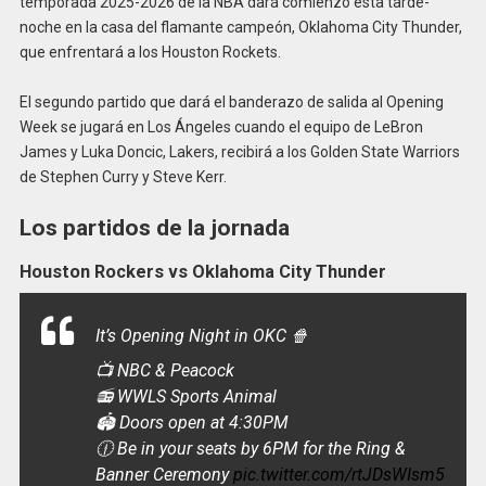
temporada 2025-2026 de la NBA dará comienzo esta tarde-
noche en la casa del flamante campeón, Oklahoma City Thunder,
que enfrentará a los Houston Rockets.
El segundo partido que dará el banderazo de salida al Opening
Week se jugará en Los Ángeles cuando el equipo de LeBron
James y Luka Doncic, Lakers, recibirá a los Golden State Warriors
de Stephen Curry y Steve Kerr.
Los partidos de la jornada
Houston Rockers vs Oklahoma City Thunder
It’s Opening Night in OKC 🍿
📺 NBC & Peacock
📻 WWLS Sports Animal
🏟️ Doors open at 4:30PM
🕧 Be in your seats by 6PM for the Ring &
Banner Ceremony
pic.twitter.com/rtJDsWIsm5