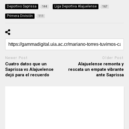
Deportivo Saprissa
Liga Deportiva Alajuelense
144
167
Primera División
111
Newer Post
Older Post
Cuatro datos que un
Alajuelense remonta y
Saprissa vs Alajuelense
rescata un empate vibrante
dejó para el recuerdo
ante Saprissa