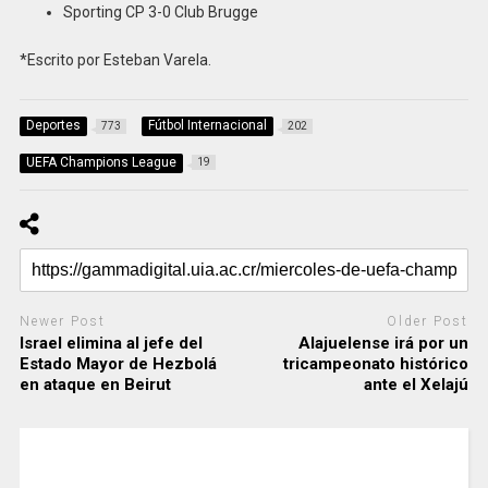
Sporting CP 3-0 Club Brugge
*Escrito por Esteban Varela.
Deportes
Fútbol Internacional
773
202
UEFA Champions League
19
Newer Post
Older Post
Israel elimina al jefe del
Alajuelense irá por un
Estado Mayor de Hezbolá
tricampeonato histórico
en ataque en Beirut
ante el Xelajú