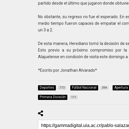
partido desde el último que jugaron donde obtuvi
No obstante, su regreso no fue el esperado. En es
medio tiempo fueron capaces de empatar el comp
un 3 a 2.
De esta manera, Herediano tomó la decisión de sepa
Esto previo a su próximo compromiso por la 
Alajuelense en condición de visita este domingo a 
*Escrito por Jonathan Alvarado*
Deportes
Fútbol Nacional
Apertura
773
394
Primera División
111