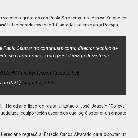
ta victoria registraron con Pablo Salazar como técnico. Ya que en
nició la temporada cayendo 1-0 ante Alajuelense en la Recopa.
e Pablo Salazar no continuará como director técnico de
te su compromiso, entrega y liderazgo durante su
gN8O2sHVS
pic.twitter.com/gsupLcthyB
diano1921)
August 7, 2025
 Herediano llegó de visita al Estadio José Joaquín “Colleya”
adalupe, equipo recién ascendido que logró obtener un empate
. Herediano regresó al Estadio Carlos Alvarado para disputar un