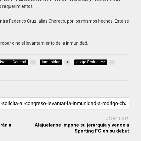
os requerimientos.
ontra Federico Cruz, alias Choreco, por los mismos hechos. Este se
robar o no el levantamiento de la inmunidad.
iscalía General
Inmunidad
Jorge Rodríguez
1
1
1
Older Post
rán a
Alajuelense impone su jerarquía y vence a
Sporting FC en su debut