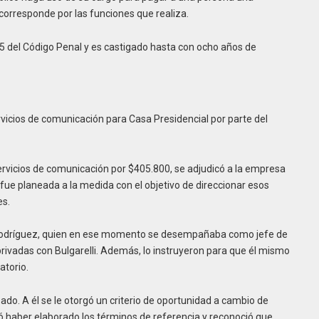
 corresponde por las funciones que realiza.
 355 del Código Penal y es castigado hasta con ocho años de
rvicios de comunicación para Casa Presidencial por parte del
 servicios de comunicación por $405.800, se adjudicó a la empresa
 fue planeada a la medida con el objetivo de direccionar esos
es.
odríguez, quien en ese momento se desempañaba como jefe de
rivadas con Bulgarelli. Además, lo instruyeron para que él mismo
tatorio.
sado. A él se le otorgó un criterio de oportunidad a cambio de
ió haber elaborado los términos de referencia y reconoció que