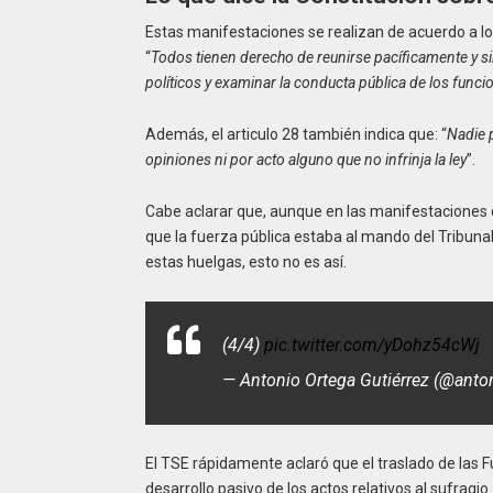
Estas manifestaciones se realizan de acuerdo a lo 
“
Todos tienen derecho de reunirse pacíficamente y si
políticos y examinar la conducta pública de los funci
Además, el articulo 28 también indica que: “
Nadie 
opiniones ni por acto alguno que no infrinja la ley
”.
Cabe aclarar que, aunque en las manifestaciones 
que la fuerza pública estaba al mando del Tribuna
estas huelgas, esto no es así.
(4/4)
pic.twitter.com/yDohz54cWj
— Antonio Ortega Gutiérrez (@anton
El TSE rápidamente aclaró que el traslado de las F
desarrollo pasivo de los actos relativos al sufragio