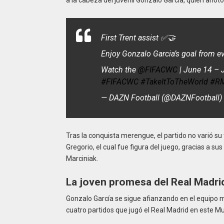
a la cabeza del juvenil Gonzalo García, quien anotó
First Trent assist ✅️🤝
Enjoy Gonzalo Garcia’s goal from ev
Watch the
@FIFACWC
| June 14 – J
#FIFACWC
#TakeItToTheWorld
#R
— DAZN Football (@DAZNFootball)
Tras la conquista merengue, el partido no varió su
Gregorio, el cual fue figura del juego, gracias a s
Marciniak.
La joven promesa del Real Madri
Gonzalo García se sigue afianzando en el equipo m
cuatro partidos que jugó el Real Madrid en este Mun