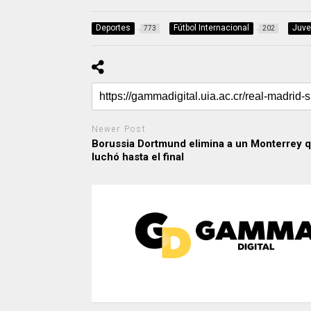
Deportes
Fútbol Internacional
Juve
773
202
Newer Post
Borussia Dortmund elimina a un Monterrey 
luchó hasta el final