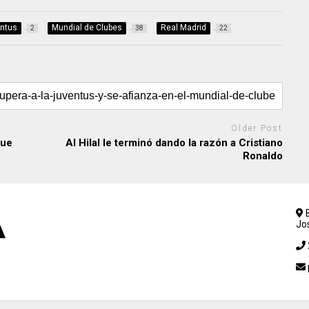
ntus
Mundial de Clubes
Real Madrid
2
38
22
Older Post
que
Al Hilal le terminó dando la razón a Cristiano
Ronaldo
B
Jo