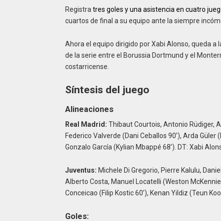
Registra
tres goles y una asistencia en cuatro jue
cuartos de final a su equipo ante la siempre incó
Ahora el equipo dirigido por Xabi Alonso, queda a l
de la serie entre el Borussia Dortmund y el Monterr
costarricense.
Síntesis del juego
Alineaciones
Real Madrid:
Thibaut Courtois, Antonio Rüdiger, 
Federico Valverde (Dani Ceballos 90’), Arda Güler (
Gonzalo García (Kylian Mbappé 68’). DT: Xabi Alon
Juventus:
Michele Di Gregorio, Pierre Kalulu, Daniel
Alberto Costa, Manuel Locatelli (Weston McKenni
Conceicao (Filip Kostic 60’), Kenan Yildiz (Teun Ko
Goles: