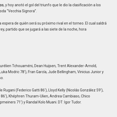
gos
, y hoy anotó el gol del triunfo que le dio la clasificación a los
moda “Vecchia Signora”.
a espera de quién será su próximo rival en el torneo. El cual saldrá
ey, partido que se jugará a las siete de la noche, hora
Aurélien Tchouaméni, Dean Huijsen, Trent Alexander-Arnold,
Luka Modric 78’), Fran García, Jude Bellingham, Vinicius Junior y
so.
e Rugani (Federico Gatti 86’), Lloyd Kelly (Nicolás González 59’),
e 86’), Khéphren Thuram-Ulien, Andrea Cambiaso, Chico
opmeiners 71’) y Randal Kolo Muani. DT: Igor Tudor.