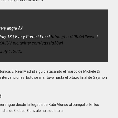
 el único gol del encuentro.
ery angle 🙌
uly 13 | Every Game | Free |
https://t.co/i0K4eUtwwb
|
MAJUV
pic.twitter.com/vgssfq38wI
July 1, 2025
 tónica. El Real Madrid siguió atacando el marco de Michele Di
us intervenciones. Esto se mantuvo hasta el pitazo final de Szymon
d
erengue desde la llegada de Xabi Alonso al banquillo. En los
dial de Clubes, Gonzalo ha sido titular.