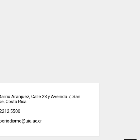
arrio Aranjuez, Calle 23 y Avenida 7, San
sé, Costa Rica
2212 5500
periodismo@uia.ac.cr