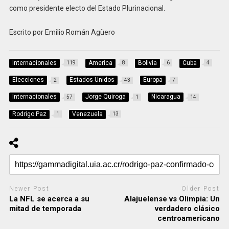
como presidente electo del Estado Plurinacional.
Escrito por Emilio Román Agüero
Internacionales
America
Bolivia
Cuba
119
8
6
4
Elecciones
Estados Unidos
Europa
2
43
7
Internacionales
Jorge Quiroga
Nicaragua
57
1
14
Rodrigo Paz
Venezuela
1
13
Newer Post
Older Post
La NFL se acerca a su
Alajuelense vs Olimpia: Un
mitad de temporada
verdadero clásico
centroamericano