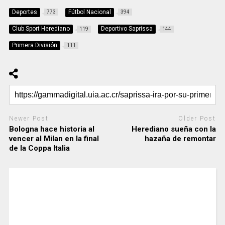
Deportes
Fútbol Nacional
773
394
Club Sport Herediano
Deportivo Saprissa
119
144
Primera División
111
Newer Post
Older Post
Bologna hace historia al
Herediano sueña con la
vencer al Milan en la final
hazaña de remontar
de la Coppa Italia