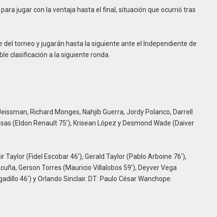
 para jugar con la ventaja hasta el final, situación que ocurrió tras
 del torneo y jugarán hasta la siguiente ante el Independiente de
e clasificación a la siguiente ronda.
eissman, Richard Monges, Nahjib Guerra, Jordy Polanco, Darrell
sas (Eldon Renault 75’), Krisean López y Desmond Wade (Daiver
Taylor (Fidel Escobar 46’), Gerald Taylor (Pablo Arboine 76’),
uña, Gerson Torres (Mauricio Villalobos 59’), Deyver Vega
gadillo 46’) y Orlando Sinclair. DT: Paulo César Wanchope.