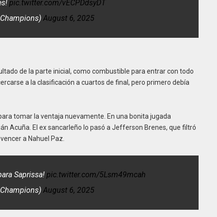
es!
pic.twitter.com/vECPDdsyDT
eChampions)
August 6, 2025
ltado de la parte inicial, como combustible para entrar con todo
rcarse a la clasificación a cuartos de final, pero primero debía
para tomar la ventaja nuevamente. En una bonita jugada
ián Acuña. El ex sancarleño lo pasó a Jefferson Brenes, que filtró
y vencer a Nahuel Paz.
 para Saprissa!
pic.twitter.com/5Lsm49mcah
eChampions)
August 6, 2025