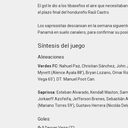
El gol le dio a los tibaseños el aire que necesitaban
el plazo final del hondureño Raúl Castro.
Los saprissistas descansan en la semana siguiente
Panamá en suelo canalero, para confirmar su posibl
Síntesis del juego
Alineaciones
Verdes FC:
Nahuel Paz, Christian Sánchez, John J
Myvett (Alence Ayala 88’), Bryan Lozano, Omar Ro
Vega 65’). DT: Manuel Poot Can.
Saprissa:
Esteban Alvarado, Kendall Waston, Samir 
Jorkaeff Azofeifa, Jefferson Brenes, Sebastián Ac
(Mariano Torres 59’), Gustavo Herrera (Nicolás Del
Goles:
0-1
Deyver Vega (2’)