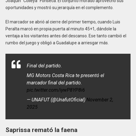
Joaquín “Colleya” Fonseca. El conjunto morado aprovechó sus
oportunidades y mostró su jerarquía en el complemento.
El marcador se abrió al cierre del primer tiempo, cuando Luis
Peralta marcó en propia puerta al minuto 45+1, dándole la
ventaja a los visitantes antes del descanso. Ese tanto cambió el
rumbo del juego y obligó a Guadalupe a arriesgar más.
Final del partido.
MG Motors Costa Rica te presentó el
marcador final del partido.
pic.twitter.com/iywP8YP8i6
— UNAFUT (@UnafutOficial)
November 2,
2025
Saprissa remató la faena