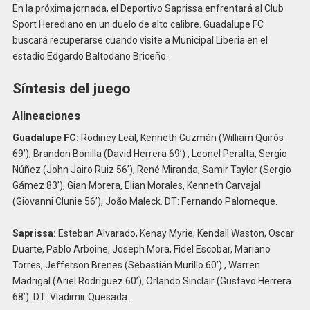
En la próxima jornada, el Deportivo Saprissa enfrentará al Club
Sport Herediano en un duelo de alto calibre. Guadalupe FC
buscará recuperarse cuando visite a Municipal Liberia en el
estadio Edgardo Baltodano Briceño.
Síntesis del juego
Alineaciones
Guadalupe FC:
Rodiney Leal, Kenneth Guzmán (William Quirós
69’), Brandon Bonilla (David Herrera 69’) , Leonel Peralta, Sergio
Núñez (John Jairo Ruiz 56’), René Miranda, Samir Taylor (Sergio
Gámez 83’), Gian Morera, Elian Morales, Kenneth Carvajal
(Giovanni Clunie 56’), João Maleck. DT: Fernando Palomeque.
Saprissa:
Esteban Alvarado, Kenay Myrie, Kendall Waston, Oscar
Duarte, Pablo Arboine, Joseph Mora, Fidel Escobar, Mariano
Torres, Jefferson Brenes (Sebastián Murillo 60’) , Warren
Madrigal (Ariel Rodríguez 60’), Orlando Sinclair (Gustavo Herrera
68’). DT: Vladimir Quesada.