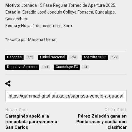
Motivo:
Jornada 15 Fase Regular Torneo de Apertura 2025.
Estadio:
Estadio José Joaquín Colleya Fonseca, Guadalupe,
Goicoechea.
Fecha y Hora:
1 de noviembre, 8pm
*Escrito por Mariana Ureña.
Deportes
Fútbol Nacional
Apertura 2025
773
394
122
Deportivo Saprissa
Guadalupe FC
144
54
Newer Post
Older Post
Cartaginés apeló a la
Pérez Zeledón gana en
remontada para vencer a
Puntarenas y sueña con
San Carlos
clasificar