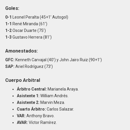
Goles:
0-1
Leonel Peralta (45+1’ Autogol)
1-1
René Miranda (61’)
1-2
Oscar Duarte (75’)
1-3
Gustavo Herrera (81′)
Amonestados:
GFC:
Kenneth Carvajal (40’) y John Jairo Ruiz (90+1’)
SAP:
Ariel Rodríguez (73’)
Cuerpo Arbitral
Árbitro Central:
Marianela Araya.
Asistente 1:
William Andrés.
Asistente 2:
Marvin Meza.
Cuarto Árbitro:
Carlos Salazar.
VAR:
Anthony Bravo.
AVAR:
Víctor Ramírez.