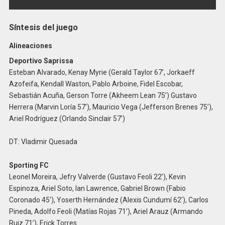
Síntesis del juego
Alineaciones
Deportivo Saprissa
Esteban Alvarado, Kenay Myrie (Gerald Taylor 67’, Jorkaeff
Azofeifa, Kendall Waston, Pablo Arboine, Fidel Escobar,
Sebastián Acuña, Gerson Torre (Akheem Lean 75’) Gustavo
Herrera (Marvin Loría 57’), Mauricio Vega (Jefferson Brenes 75’),
Ariel Rodríguez (Orlando Sinclair 57’)
DT: Vladimir Quesada
Sporting FC
Leonel Moreira, Jefry Valverde (Gustavo Feoli 22’), Kevin
Espinoza, Ariel Soto, Ian Lawrence, Gabriel Brown (Fabio
Coronado 45’), Yoserth Hernández (Alexis Cundumí 62’), Carlos
Pineda, Adolfo Feoli (Matías Rojas 71’), Ariel Arauz (Armando
Ruiz 71’), Erick Torres.