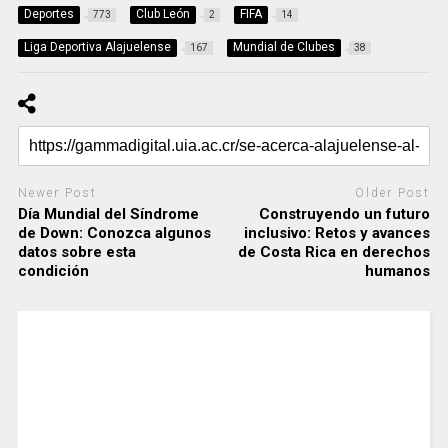
Deportes
Club León
FIFA
773
2
14
Liga Deportiva Alajuelense
Mundial de Clubes
167
38
Newer Post
Older Post
Día Mundial del Síndrome
Construyendo un futuro
de Down: Conozca algunos
inclusivo: Retos y avances
datos sobre esta
de Costa Rica en derechos
condición
humanos