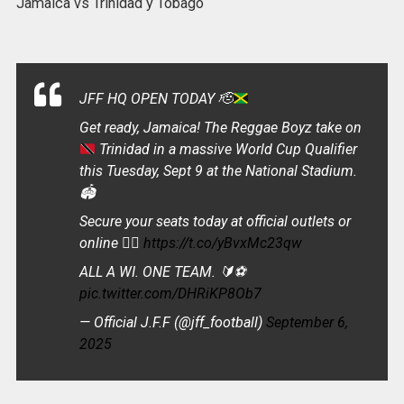
Jamaica vs Trinidad y Tobago
JFF HQ OPEN TODAY
🫡
Get ready, Jamaica! The Reggae Boyz take on
Trinidad in a massive World Cup Qualifier
this Tuesday, Sept 9 at the National Stadium.
🏟️
Secure your seats today at official outlets or
online 👉🏾
https://t.co/yBvxMc23qw
ALL A WI. ONE TEAM. 🔰⚽
pic.twitter.com/DHRiKP8Ob7
— Official J.F.F (@jff_football)
September 6,
2025