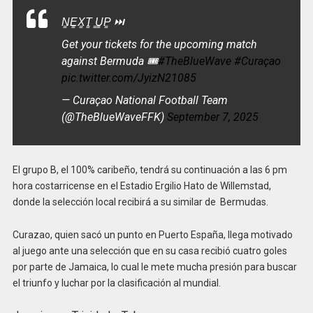
N̳E̳X̳T̳ ̳U̳P̳ ⏭️
Get your tickets for the upcoming match
against Bermuda 🎟️
#TheBlueWave
#Curaçao
pic.twitter.com/JyizN21085
— Curaçao National Football Team
(@TheBlueWaveFFK)
September 7, 2025
El grupo B, el 100% caribeño, tendrá su continuación a las 6 pm
hora costarricense en el Estadio Ergilio Hato de Willemstad,
donde la selección local recibirá a su similar de Bermudas.
Curazao, quien sacó un punto en Puerto España, llega motivado
al juego ante una selección que en su casa recibió cuatro goles
por parte de Jamaica, lo cual le mete mucha presión para buscar
el triunfo y luchar por la clasificación al mundial.