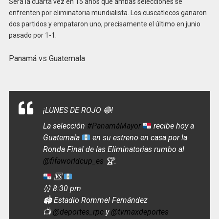
Será la cuarta vez en 15 años que ambas selecciones se
enfrenten por eliminatoria mundialista. Los cuscatlecos ganaron
dos partidos y empataron uno, precisamente el último en junio
pasado por 1-1.
Panamá vs Guatemala
¡LUNES DE ROJO 🔴!
La selección
#PanamáMayor
recibe hoy a
Guatemala
en su estreno en casa por la
Ronda Final de las Eliminatorias rumbo al
@fifaworldcup_es
🏆.
🆚
⏰ 8:30 pm
🏟️ Estadio Rommel Fernández
📺
@deportes_rpc
y
@tvmaxdeportes