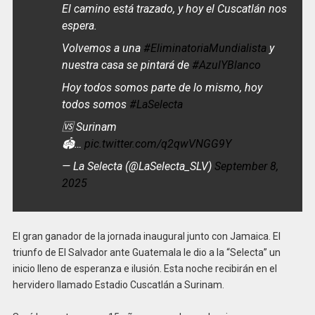
El camino está trazado, y hoy el Cuscatlán nos
espera.
Volvemos a una
#EliminatoriaMundialista
y
nuestra casa se pintará de
#AzulYBlanco
Hoy todos somos parte de lo mismo, hoy
todos somos
#LaSelecta
🆚 Surinam
🏟️…
pic.twitter.com/q2qwVNGG9Y
— La Selecta (@LaSelecta_SLV)
September 8,
2025
El gran ganador de la jornada inaugural junto con Jamaica. El
triunfo de El Salvador ante Guatemala le dio a la “Selecta” un
inicio lleno de esperanza e ilusión. Esta noche recibirán en el
hervidero llamado Estadio Cuscatlán a Surinam.