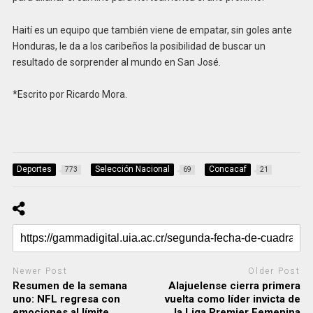
Haití es un equipo que también viene de empatar, sin goles ante
Honduras, le da a los caribeños la posibilidad de buscar un
resultado de sorprender al mundo en San José.
*Escrito por Ricardo Mora.
Deportes
Selección Nacional
Concacaf
773
69
21
Newer Post
Older Post
Resumen de la semana
Alajuelense cierra primera
uno: NFL regresa con
vuelta como líder invicta de
emociones al límite
la Liga Premier Femenina