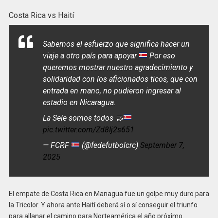
Costa Rica vs Haití
Sabemos el esfuerzo que significa hacer un
viaje a otro país para apoyar
Por eso
queremos mostrar nuestro agradecimiento y
solidaridad con los aficionados ticos, que con
entrada en mano, no pudieron ingresar al
estadio en Nicaragua.
La Sele somos todos
🤝
pic.twitter.com/Zd8Ij2s651
— FCRF
(@fedefutbolcrc)
September 7,
2025
El empate de Costa Rica en Managua fue un golpe muy duro para
la Tricolor. Y ahora ante Haití deberá sí o sí conseguir el triunfo
para allanar el camino para Norteamérica el año próximo.