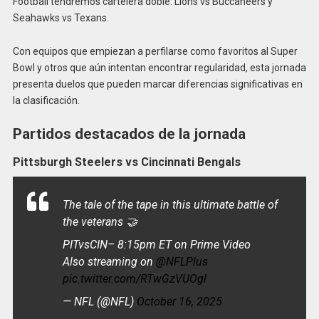
Football tendremos cartelera doble: Lions vs Buccaneers y
Seahawks vs Texans.
Con equipos que empiezan a perfilarse como favoritos al Super
Bowl y otros que aún intentan encontrar regularidad, esta jornada
presenta duelos que pueden marcar diferencias significativas en
la clasificación.
Partidos destacados de la jornada
Pittsburgh Steelers vs Cincinnati Bengals
The tale of the tape in this ultimate battle of
the veterans 🤝
PITvsCIN– 8:15pm ET on Prime Video
Also streaming on
@NFLPlus
pic.twitter.com/RTwGzVUOgl
— NFL (@NFL)
October 16, 2025