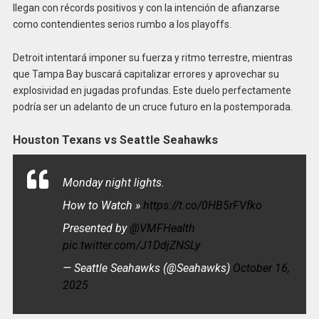
llegan con récords positivos y con la intención de afianzarse
como contendientes serios rumbo a los playoffs.
Detroit intentará imponer su fuerza y ritmo terrestre, mientras
que Tampa Bay buscará capitalizar errores y aprovechar su
explosividad en jugadas profundas. Este duelo perfectamente
podría ser un adelanto de un cruce futuro en la postemporada.
Houston Texans vs Seattle Seahawks
Monday night lights.
How to Watch »
https://t.co/0HB5rFVfko
Presented by
@VMFHealth
pic.twitter.com/J1DdjZNSLy
— Seattle Seahawks (@Seahawks)
October 16,
2025