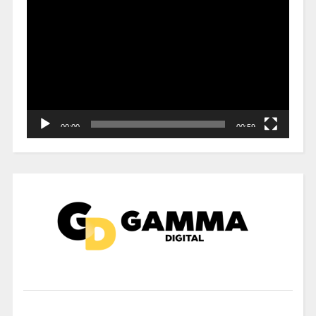
de
vídeo
00:00
00:59