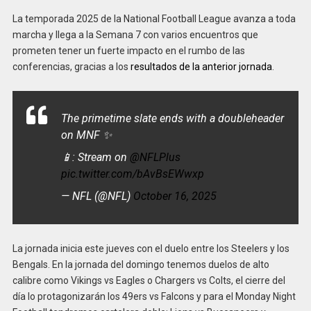
La temporada 2025 de la National Football League avanza a toda
marcha y llega a la Semana 7 con varios encuentros que
prometen tener un fuerte impacto en el rumbo de las
conferencias, gracias a los
resultados de la anterior jornada
.
The primetime slate ends with a doubleheader
on MNF ✨
📱: Stream on
@NFLPlus
pic.twitter.com/bAvBsEWwxp
— NFL (@NFL)
October 16, 2025
La jornada inicia este jueves con el duelo entre los Steelers y los
Bengals. En la jornada del domingo tenemos duelos de alto
calibre como Vikings vs Eagles o Chargers vs Colts, el cierre del
día lo protagonizarán los 49ers vs Falcons y para el Monday Night