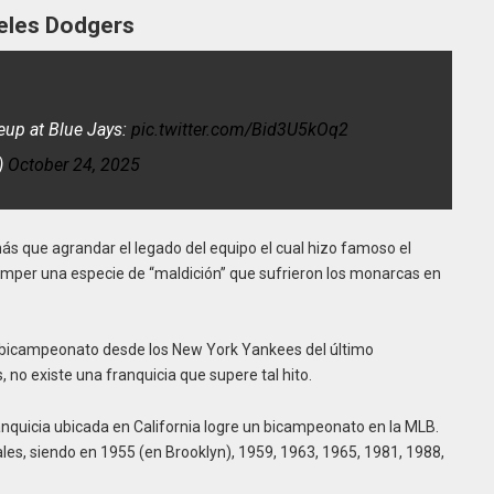
eles Dodgers
eup at Blue Jays:
pic.twitter.com/Bid3U5kOq2
)
October 24, 2025
más que agrandar el legado del equipo el cual hizo famoso el
omper una especie de “maldición” que sufrieron los monarcas en
 bicampeonato desde los New York Yankees del último
no existe una franquicia que supere tal hito.
ranquicia ubicada en California logre un bicampeonato en la MLB.
es, siendo en 1955 (en Brooklyn), 1959, 1963, 1965, 1981, 1988,