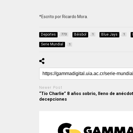
*Escrito por Ricardo Mora.
Deportes
Béisbol
Blue Jays
773
1
1
Serie Mundial
1
Newer Post
“Tío Charlie” 8 años sobrio, lleno de anécdo
decepciones