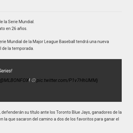
e la Serie Mundial.
to en 26 años.
 Serie Mundial de la Major League Baseball tendrá una nueva
al de la temporada.
eries!
@MLBONFOX
! ⚾️
pic.twitter.com/P1v7HhUMMj
efenderán su título ante los Toronto Blue Jays, ganadores de la
la que sacaron del camino a dos de los favoritos para ganar el