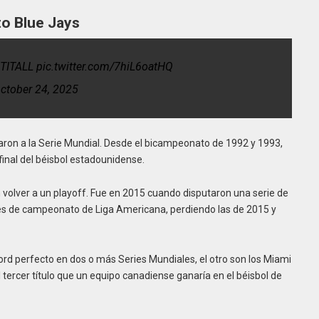
o Blue Jays
TITALL
pic.twitter.com/7hiL6oatHQ
ctober 24, 2025
garon a la Serie Mundial. Desde el bicampeonato de 1992 y 1993,
final del béisbol estadounidense.
in volver a un playoff. Fue en 2015 cuando disputaron una serie de
es de campeonato de Liga Americana, perdiendo las de 2015 y
rd perfecto en dos o más Series Mundiales, el otro son los Miami
el tercer título que un equipo canadiense ganaría en el béisbol de