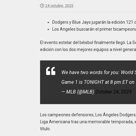
24 octubre, 2025
Dodgers y Blue Jays jugarán la edición 121 d
Los Angeles buscarán el primer bicampeona
El evento estelar del béisbol finalmente llegó. La
edición con los dos mejores equipos a nivel gener
We have two words for you: World S
Game 1 is TONIGHT at 8 pm ET on
— MLB (@MLB)
October 24, 2025
Los campeones defensores, Los Ángeles Dodgers, d
Liga Americana tras una memorable temporada, en 
título.