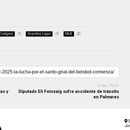
Dodgers
Grandes Ligas
MLB
1
1
2
Older Post
tas y
Diputado Eli Feinzaig sufre accidente de tránsito
en Palmares
B
Jo