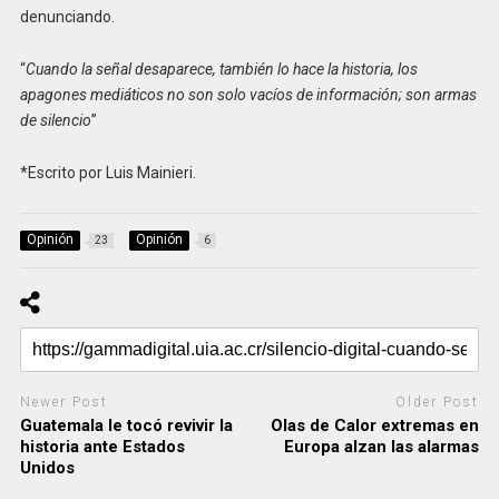
denunciando.
“
Cuando la señal desaparece, también lo hace la historia, los
apagones mediáticos no son solo vacíos de información; son armas
de silencio
”
*Escrito por Luis Mainieri.
Opinión
Opinión
23
6
Newer Post
Older Post
Guatemala le tocó revivir la
Olas de Calor extremas en
historia ante Estados
Europa alzan las alarmas
Unidos