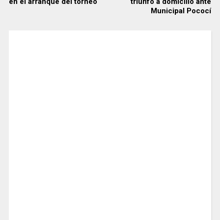
en el arranque del torneo
triunfo a domicilio ante
Municipal Pococí