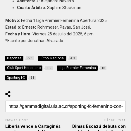
Asistente 2:
Alejandra Navarro
Cuarto Árbitro:
Saphire Stockman
Motivo:
Fecha 1 Liga Premier Femenina Apertura 2025.
Estadio:
Ernesto Rohrmoser, Pavas, San José.
Fecha y Hora:
Viernes 25 de julio del 2025, 6 pm.
*Escrito por Jonathan Alvarado.
Deportes
Fútbol Nacional
773
394
Club Sport Herediano
Liga Premier Femenina
119
16
Sporting FC
81
Newer Post
Older Post
Liberia vence a Cartaginés
Dimas Escazú debuta con