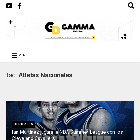
MENU
Tag:
Atletas Nacionales
DEPORTES
Ian Martínez jugará la NBA Summer League con los
Cleveland Cavaliers