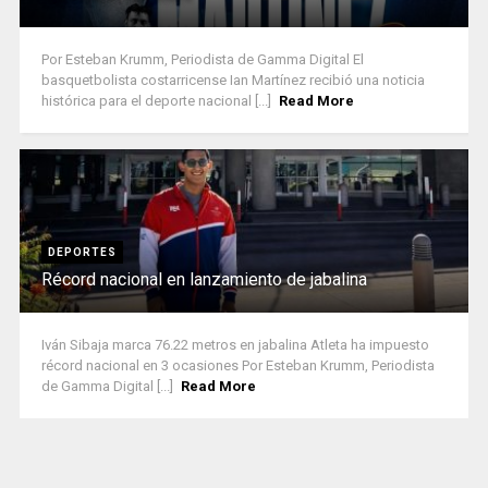
Por Esteban Krumm, Periodista de Gamma Digital El
basquetbolista costarricense Ian Martínez recibió una noticia
histórica para el deporte nacional [...]
Read More
DEPORTES
Récord nacional en lanzamiento de jabalina
Iván Sibaja marca 76.22 metros en jabalina Atleta ha impuesto
récord nacional en 3 ocasiones Por Esteban Krumm, Periodista
de Gamma Digital [...]
Read More