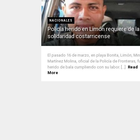
NACIONALES
Policía herido en Limón requiere de la
solidaridad costarricense
El pasado 16 de marzo, en playa Bonita, Limón, Mi
Martínez Molina, oficial de la Policía de Fronteras, f
herido de bala cumpliendo con su labor. [...]
Read
More