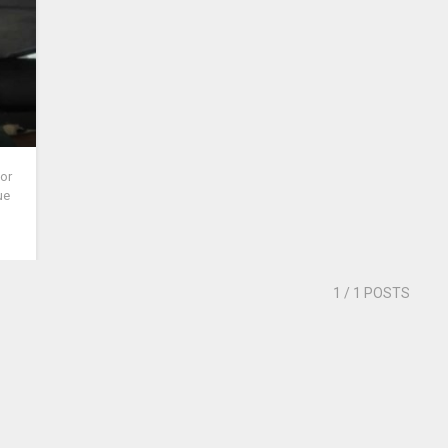
nor
ue
1
/ 1 POSTS