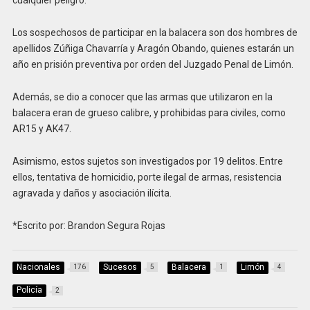
cualquier peligro.
Los sospechosos de participar en la balacera son dos hombres de
apellidos Zúñiga Chavarría y Aragón Obando, quienes estarán un
año en prisión preventiva por orden del Juzgado Penal de Limón.
Además, se dio a conocer que las armas que utilizaron en la
balacera eran de grueso calibre, y prohibidas para civiles, como
AR15 y AK47.
Asimismo, estos sujetos son investigados por 19 delitos. Entre
ellos, tentativa de homicidio, porte ilegal de armas, resistencia
agravada y daños y asociación ilícita.
*Escrito por: Brandon Segura Rojas
Nacionales
Sucesos
Balacera
Limón
176
5
1
4
Policía
2