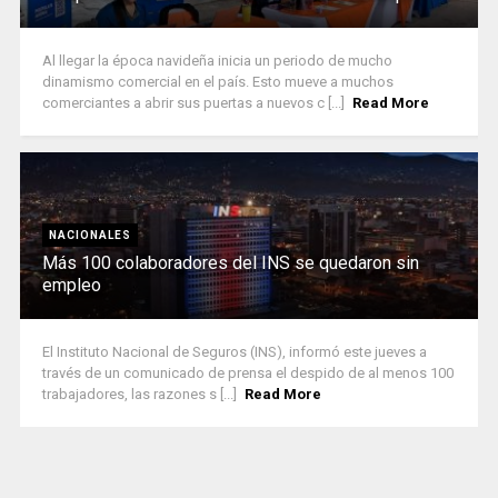
Al llegar la época navideña inicia un periodo de mucho
dinamismo comercial en el país. Esto mueve a muchos
comerciantes a abrir sus puertas a nuevos c [...]
Read More
NACIONALES
Más 100 colaboradores del INS se quedaron sin
empleo
El Instituto Nacional de Seguros (INS), informó este jueves a
través de un comunicado de prensa el despido de al menos 100
trabajadores, las razones s [...]
Read More