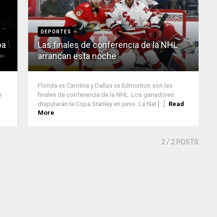
DEPORTES
pa
Las finales de conferencia de la NHL
arrancan esta noche
Florida vs Carolina y Dallas vs Edmonton son las
n
finales de conferencia de la NHL. Los ganadores
disputarán la Copa Stanley en junio. La Nat [...]
Read
More
2
/ 2 POSTS