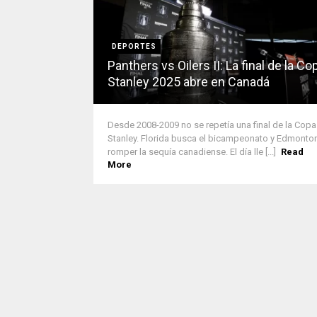
DEPORTES
Panthers vs Oilers II: La final de la Co
Stanley 2025 abre en Canadá
Desde 2008-2009 no se repetía una final de la Copa
Stanley. Florida busca el bicampeonato y Edmonto
romper la sequía canadiense. El día lle [...]
Read
More