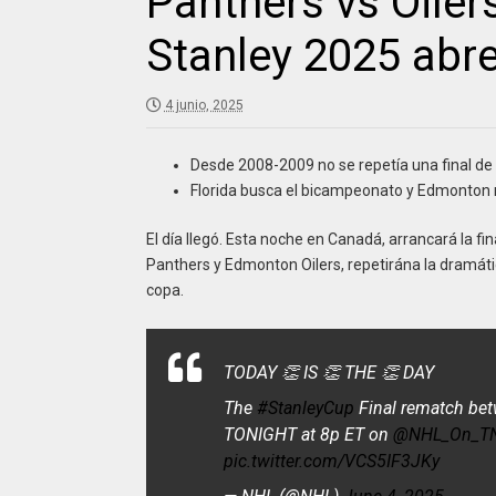
Panthers vs Oilers
Stanley 2025 abr
4 junio, 2025
Desde 2008-2009 no se repetía una final de 
Florida busca el bicampeonato y Edmonton 
El día llegó. Esta noche en Canadá, arrancará la fi
Panthers y Edmonton Oilers, repetirána la dramátic
copa.
TODAY 👏 IS 👏 THE 👏 DAY
The
#StanleyCup
Final rematch be
TONIGHT at 8p ET on
@NHL_On_T
pic.twitter.com/VCS5IF3JKy