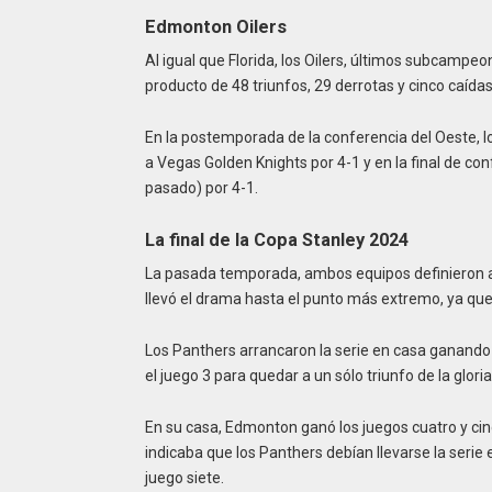
Edmonton Oilers
Al igual que Florida, los Oilers, últimos subcampe
producto de 48 triunfos, 29 derrotas y cinco caídas
En la postemporada de la conferencia del Oeste, 
a Vegas Golden Knights por 4-1 y en la final de conf
pasado) por 4-1.
La final de la Copa Stanley 2024
La pasada temporada, ambos equipos definieron al
llevó el drama hasta el punto más extremo, ya que 
Los Panthers arrancaron la serie en casa ganando 
el juego 3 para quedar a un sólo triunfo de la glor
En su casa, Edmonton ganó los juegos cuatro y cinco.
indicaba que los Panthers debían llevarse la serie en
juego siete.