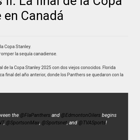
 II: La final de la Copa
e en Canadá
la Copa Stanley.
romper la sequía canadiense.
nal de la Copa Stanley 2025 con dos viejos conocidos. Florida
a final del año anterior, donde los Panthers se quedaron con la
tween the
@FlaPanthers
and
@EdmontonOilers
begins
NT
,
@SportsonMax
,
@Sportsnet
, and
@TVASports
!