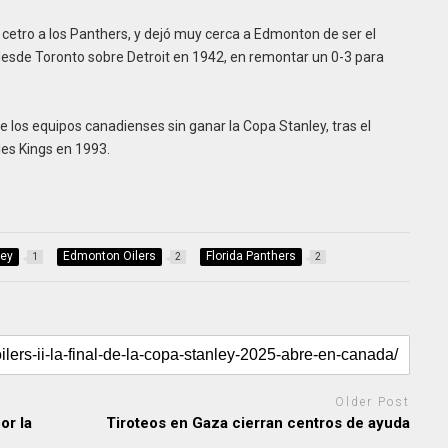
l cetro a los Panthers, y dejó muy cerca a Edmonton de ser el
 desde Toronto sobre Detroit en 1942, en remontar un 0-3 para
 los equipos canadienses sin ganar la Copa Stanley, tras el
les Kings en 1993.
ley
Edmonton Oilers
Florida Panthers
1
2
2
Older Post
or la
Tiroteos en Gaza cierran centros de ayuda