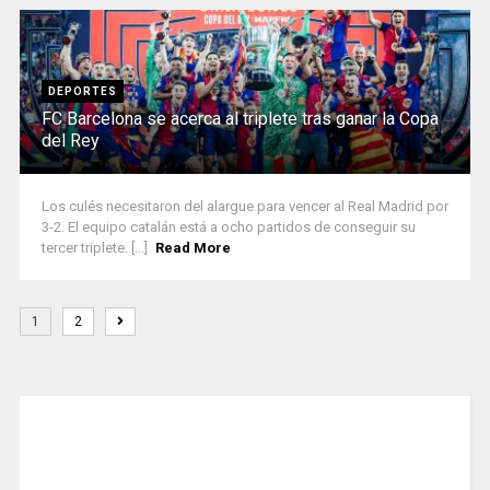
DEPORTES
FC Barcelona se acerca al triplete tras ganar la Copa
del Rey
Los culés necesitaron del alargue para vencer al Real Madrid por
3-2. El equipo catalán está a ocho partidos de conseguir su
tercer triplete. [...]
Read More
1
2