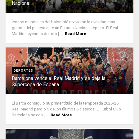
Nacional
Íconos mundiales del balompié revivieron la rivalidad más
grande del planeta ante un Estadio Nacional repleto. El Real
Madrid Leyendas derrotó [...]
Read More
DEPORTES
Barcelona vence al Real Madrid y se deja la
Supercopa de España
El Barça consiguió su primer título de la temporada 2025/26.
Real Madrid perdió 5 de los últimos 6 clásicos. El Fútbol Club
Barcelona se con [...]
Read More