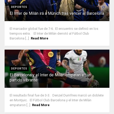
DEPORTES
El Inter de Milán irá a Múnich tras vencer al Barcelona
El marcador global fue de 7-6. El encuentro se definió en los
tiempos extra. El Inter de Milán derrotó al Fútbol Club
Barcelona [...]
Read More
DEPORTES
El Barcelona y el Inter de Milán empatan en un
partido vibrante
El resultado final fue de 3-3. Denzel Dumfries marcó un doblete
en Montjuic. El Fútbol Club Barcelona y el Inter de Milán
empataron [...]
Read More