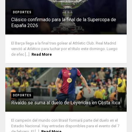
DEPORTES
Clásico confirmado para la final de la Supercopa de
España 2026
El Barça llega a la final tras golear al Athletic Club. Real Madrid
venció al Atlético para luchar por el título este domingo. Luego
de efec [...]
Read More
DEPORTES
Rivaldo se suma al duelo de Leyendas en Costa Rica
El campeón del mundo con Brasil formará parte del duelo en el
Estadio Nacional. Hay entradas disponibles para el evento del 7
de febrero. El [...]
Read More