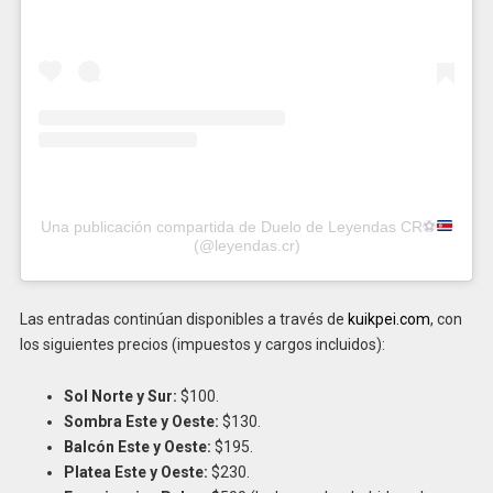
Una publicación compartida de Duelo de Leyendas CR
⚽️
(@leyendas.cr)
Las entradas continúan disponibles a través de
kuikpei.com
, con
los siguientes precios (impuestos y cargos incluidos):
Sol Norte y Sur:
$100.
Sombra Este y Oeste:
$130.
Balcón Este y Oeste:
$195.
Platea Este y Oeste:
$230.