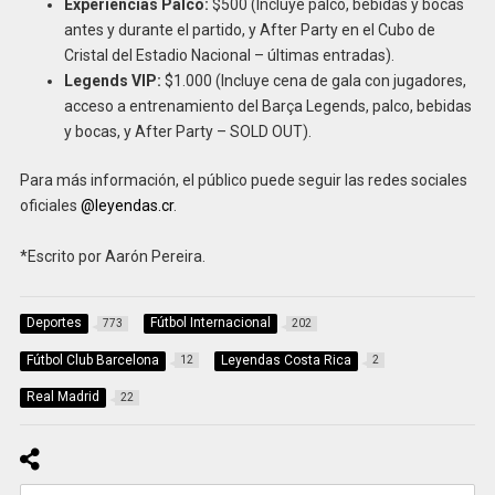
Experiencias Palco:
$500 (Incluye palco, bebidas y bocas
antes y durante el partido, y After Party en el Cubo de
Cristal del Estadio Nacional – últimas entradas).
Legends VIP:
$1.000 (Incluye cena de gala con jugadores,
acceso a entrenamiento del Barça Legends, palco, bebidas
y bocas, y After Party – SOLD OUT).
Para más información, el público puede seguir las redes sociales
oficiales
@leyendas.cr
.
*Escrito por Aarón Pereira.
Deportes
Fútbol Internacional
773
202
Fútbol Club Barcelona
Leyendas Costa Rica
12
2
Real Madrid
22