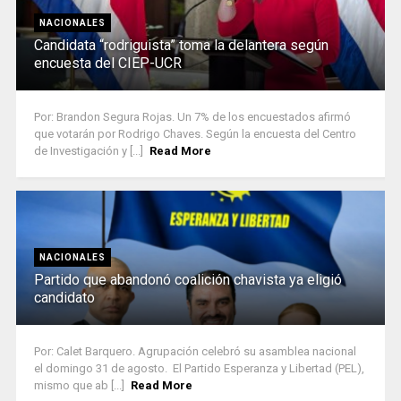
NACIONALES
Candidata “rodriguista” toma la delantera según
encuesta del CIEP-UCR
Por: Brandon Segura Rojas. Un 7% de los encuestados afirmó
que votarán por Rodrigo Chaves. Según la encuesta del Centro
de Investigación y [...]
Read More
NACIONALES
Partido que abandonó coalición chavista ya eligió
candidato
Por: Calet Barquero. Agrupación celebró su asamblea nacional
el domingo 31 de agosto. El Partido Esperanza y Libertad (PEL),
mismo que ab [...]
Read More