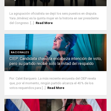
La agrupación oficialista se dejó los seis puestos en disputa.
Yara Jiménez es la quinta mujer en la historia en ser presidente
del Congreso. [...]
Read More
NACIONALES
CIEP: Candidata chavista encabeza intención de voto,
pero su partido recibe solo la mitad del respaldo
Por: Calet Barquero. La más reciente encuesta del CIEP revela
que, por el momento, ningún partido alcanza el 40 % de los
votos requeridos para [...]
Read More