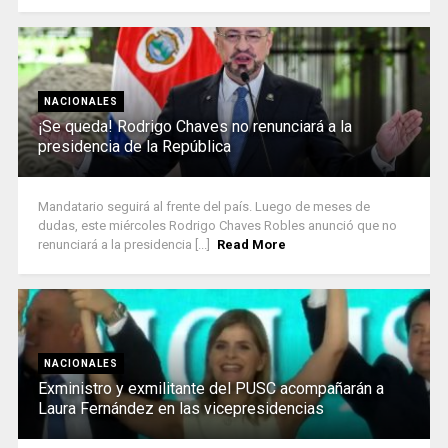
NACIONALES
¡Se queda! Rodrigo Chaves no renunciará a la
presidencia de la República
Mandatario seguirá al frente del país. Luego de meses de
dudas, este miércoles Rodrigo Chaves Robles anunció que no
renunciará a la presidencia [...]
Read More
NACIONALES
Exministro y exmilitante del PUSC acompañarán a
Laura Fernández en las vicepresidencias