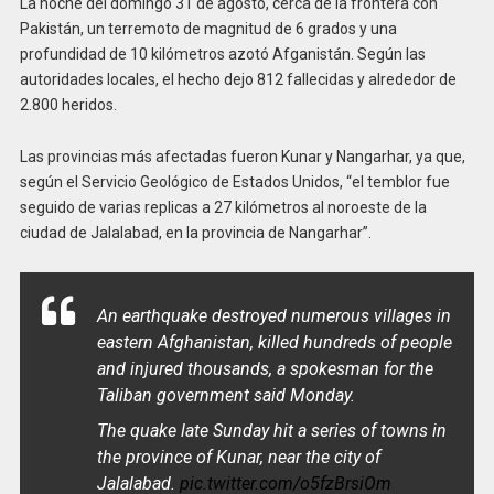
La noche del domingo 31 de agosto, cerca de la frontera con
Pakistán, un terremoto de magnitud de 6 grados y una
profundidad de 10 kilómetros azotó Afganistán. Según las
autoridades locales, el hecho dejo 812 fallecidas y alrededor de
2.800 heridos.
Las provincias más afectadas fueron Kunar y Nangarhar, ya que,
según el Servicio Geológico de Estados Unidos, “el temblor fue
seguido de varias replicas a 27 kilómetros al noroeste de la
ciudad de Jalalabad, en la provincia de Nangarhar”.
An earthquake destroyed numerous villages in
eastern Afghanistan, killed hundreds of people
and injured thousands, a spokesman for the
Taliban government said Monday.
The quake late Sunday hit a series of towns in
the province of Kunar, near the city of
Jalalabad.
pic.twitter.com/o5fzBrsiOm