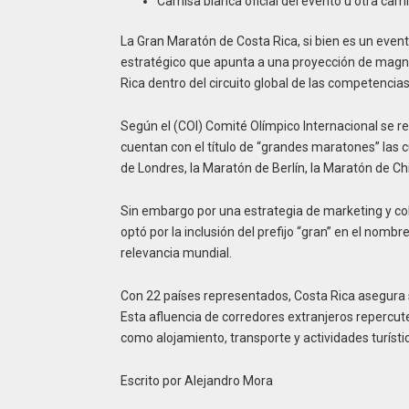
Camisa blanca oficial del evento u otra cami
La Gran Maratón de Costa Rica, si bien es un event
estratégico que apunta a una proyección de magnitu
Rica dentro del circuito global de las competencias
Según el (COI) Comité Olímpico Internacional se r
cuentan con el título de “grandes maratones” las 
de Londres, la Maratón de Berlín, la Maratón de C
Sin embargo por una estrategia de marketing y col
optó por la inclusión del prefijo “gran” en el nomb
relevancia mundial.
Con 22 países representados, Costa Rica asegura s
Esta afluencia de corredores extranjeros repercut
como alojamiento, transporte y actividades turística
Escrito por Alejandro Mora