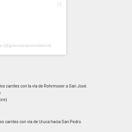
ca (@granmaratoncostarica)
 dos carriles con la vía de Rohrmoser a San José.
)
bre)
dos carriles con vía de Uruca hacia San Pedro.