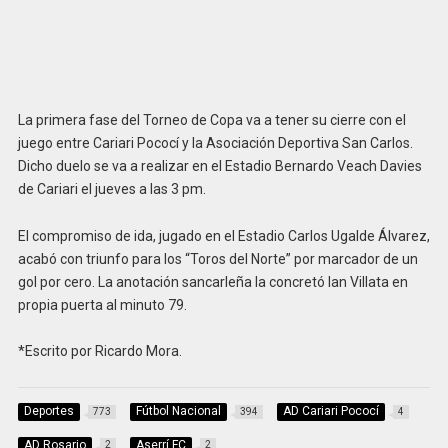
La primera fase del Torneo de Copa va a tener su cierre con el
juego entre Cariari Pococí y la Asociación Deportiva San Carlos.
Dicho duelo se va a realizar en el Estadio Bernardo Veach Davies
de Cariari el jueves a las 3 pm.
El compromiso de ida, jugado en el Estadio Carlos Ugalde Álvarez,
acabó con triunfo para los “Toros del Norte” por marcador de un
gol por cero. La anotación sancarleña la concretó Ian Villata en
propia puerta al minuto 79.
*Escrito por Ricardo Mora.
Deportes
Fútbol Nacional
AD Cariari Pococí
773
394
4
AD Rosario
Aserrí FC
2
2