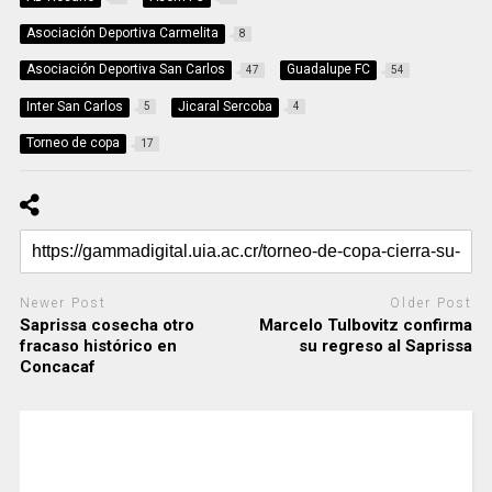
Asociación Deportiva Carmelita
8
Asociación Deportiva San Carlos
Guadalupe FC
47
54
Inter San Carlos
Jicaral Sercoba
5
4
Torneo de copa
17
Newer Post
Older Post
Saprissa cosecha otro
Marcelo Tulbovitz confirma
fracaso histórico en
su regreso al Saprissa
Concacaf