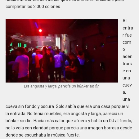
completar los 2.000 colones.
Al
entra
r fue
com
o
aden
trars
e en
una
cuev
Era angosta y larga, parecía un búnker sin fin
a,
una
cueva sin fondo y oscura. Solo sabía que era una casa porque vi
la entrada. No tenía muebles, era angosta y larga, parecía un
búnker sin fin. Hacía más calor que afuera y había un DJ al fondo;
no lo veía con claridad porque parecía una imagen borrosa desde
donde se escuchaba la música fuerte.