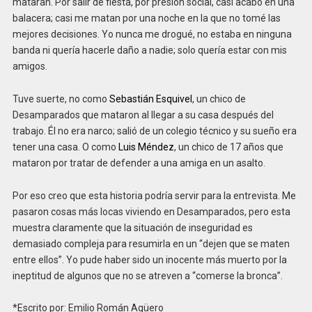
mataran. Por salir de fiesta, por presión social, casi acabo en una
balacera; casi me matan por una noche en la que no tomé las
mejores decisiones. Yo nunca me drogué, no estaba en ninguna
banda ni quería hacerle daño a nadie; solo quería estar con mis
amigos.
Tuve suerte, no como
Sebastián Esquivel
, un chico de
Desamparados que mataron al llegar a su casa después del
trabajo. Él no era narco; salió de un colegio técnico y su sueño era
tener una casa. O como
Luis Méndez
, un chico de 17 años que
mataron por tratar de defender a una amiga en un asalto.
Por eso creo que esta historia podría servir para la entrevista. Me
pasaron cosas más locas viviendo en Desamparados, pero esta
muestra claramente que la situación de inseguridad es
demasiado compleja para resumirla en un “dejen que se maten
entre ellos”. Yo pude haber sido un inocente más muerto por la
ineptitud de algunos que no se atreven a “comerse la bronca”.
*Escrito por: Emilio Román Agüero