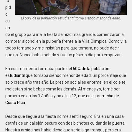
tú
pid
o,
El 60% de la población estudiantil toma siendo menor de edad.
cu
an
do el grupo para ir a la fiesta se hizo más grande, comenzaron a
comprar alcohol en la pulpería frente a la Villa Olímpica. Como vi a
todos tomando y me insistían para que tomara, no pude decir
que no. Nunca había bebido y fue un pésimo día para empezar.
En ese momento formaba parte del
60% de la población
estudiantil
que tomaba siendo menor de edad, un porcentaje que
solo crece año tras año. La presión social es enorme; en el cole te
molestan si no bebes como los demás. Al menos yo, tomé por
primera vez a los 17 años y no a los 12,
que es el promedio de
Costa Rica.
Desde que llegué a la fiesta no me sentí seguro. Era en una casa
detrás de un callejón oscuro con dos bichotes cuidando la puerta.
Nuestra amiga nos había dicho que sería algo tranqui, pero era