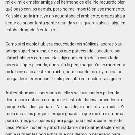
mi ex, mi ex mejor amiga y el hermano de ella. No recuerdo bien
qué pasó con los demás, pero no me importó en ese momento.
Yo solo quería irme, ya no aguantaba el ambiente; empezaba a
sentir calor por tanta gente reunida y ni siquiera sabía si alguien
estaba drogado frente a mí.
Como si el diablo hubiera escuchado mis súplicas, apareció un
amigo superborracho, de esos que parecen de caricatura por
cómo hablan y caminan. Nos dijo que dentro de la casa todo
parecía súper pichudo, que valía la pena pagar. Yo en mi interior
no le hice caso a este borracho, pero cuando mi ex y mi mejor
amiga decidieron ir con él solo pensaba en maldecir a alguien.
Ahí estábamos el hermano de ella y yo, buscando y pidiendo
dinero para entrar a un lugar de fiesta de dudosa procedencia
porque ellas dos querían ir. No iba a dejar que entraran solas. Yo
tenía dos rojos porque siempre guardo lo que me da mi mamá:
para comer, para pases o para pagar una fiesta, como en este
caso. Pero él no tenía y afortunadamente (o lamentablemente),
había suficientes borrachos que nos dieron lo necesario para