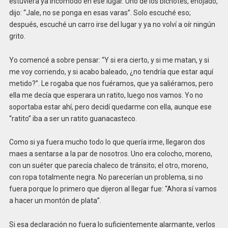
estuviera ya incómodo en ese lugar. Uno de los bichotes, enojado,
dijo: “Jale, no se ponga en esas varas”. Solo escuché eso;
después, escuché un carro irse del lugar y ya no volví a oír ningún
grito.
Yo comencé a sobre pensar: “Y si era cierto, y si me matan, y si
me voy corriendo, y si acabo baleado, ¿no tendría que estar aquí
metido?”. Le rogaba que nos fuéramos, que ya saliéramos, pero
ella me decía que esperara un ratito, luego nos vamos. Yo no
soportaba estar ahí, pero decidí quedarme con ella, aunque ese
“ratito” iba a ser un ratito guanacasteco.
Como si ya fuera mucho todo lo que quería irme, llegaron dos
maes a sentarse a la par de nosotros. Uno era colocho, moreno,
con un suéter que parecía chaleco de tránsito; el otro, moreno,
con ropa totalmente negra. No parecerían un problema, si no
fuera porque lo primero que dijeron al llegar fue: “Ahora sí vamos
a hacer un montón de plata”.
Si esa declaración no fuera lo suficientemente alarmante, verlos