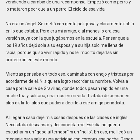
vendiendo a cambio de una recompensa. Empezó como perro y
lo mataron peor que a un perro. El ciclo de esa vida.
No era un ángel. Se metió con gente peligrosa y claramente sabía
en lo que estaba. Pero era mi amigo, o al menos lo era esa
versión suya con la que jugábamos en la escuela. Pensar que a
los 19 años dejó sola a su esposa y a su hija solo me llena de
rabia, porque quiso vivir rápido y no le importó dejarlas sin
protección en este mundo.
Mientras pensaba en todo eso, caminaba con enojo y tristeza por
acordarme de él. Ni siquiera logro recordar su nombre. Volvía a
casa por la calle de Gravilias, donde todos pasan rápido en una
noche fría y solitaria, una más en mi vida. Trataba de pensar en
algo distinto, algo que pudiera decirle a ese amigo periodista.
Al llegar a casa dejé mis cosas después de las clases de inglés.
Necesitaba descansar y desconectarme. Ese día no quería
escuchar ni un “good afternoon” ni un “hello”. En eso, me llegó un
mensaje para salir a una actividad con compas esa noche. Desde