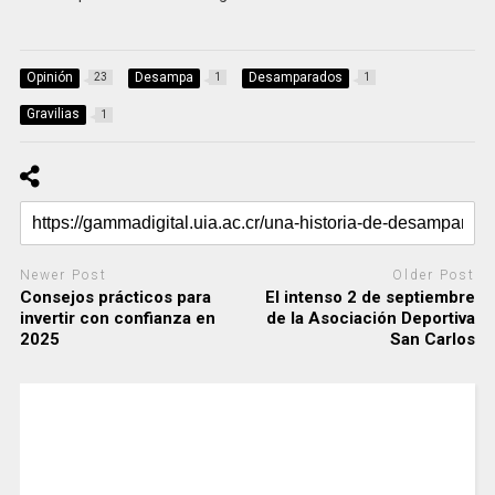
Opinión
Desampa
Desamparados
23
1
1
Gravilias
1
Newer Post
Older Post
Consejos prácticos para
El intenso 2 de septiembre
invertir con confianza en
de la Asociación Deportiva
2025
San Carlos