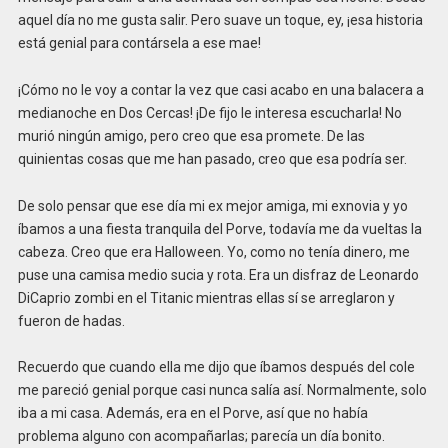
aquel día no me gusta salir. Pero suave un toque, ey, ¡esa historia
está genial para contársela a ese mae!
¡Cómo no le voy a contar la vez que casi acabo en una balacera a
medianoche en Dos Cercas! ¡De fijo le interesa escucharla! No
murió ningún amigo, pero creo que esa promete. De las
quinientas cosas que me han pasado, creo que esa podría ser.
De solo pensar que ese día mi ex mejor amiga, mi exnovia y yo
íbamos a una fiesta tranquila del Porve, todavía me da vueltas la
cabeza. Creo que era Halloween. Yo, como no tenía dinero, me
puse una camisa medio sucia y rota. Era un disfraz de Leonardo
DiCaprio zombi en el Titanic mientras ellas sí se arreglaron y
fueron de hadas.
Recuerdo que cuando ella me dijo que íbamos después del cole
me pareció genial porque casi nunca salía así. Normalmente, solo
iba a mi casa. Además, era en el Porve, así que no había
problema alguno con acompañarlas; parecía un día bonito.