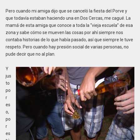
Pero cuando mi amiga dijo que se canceló la fiesta del Porve y
que todavía estaban haciendo una en Dos Cercas, me cagué. La
mamá de esta amiga que conoce a toda la “vieja escuela” de esa
zona y sabe cómo se mueven las cosas por ahí siempre nos
contaba historias de lo que había pasado, así que siempre le tuve
respeto. Pero cuando hay presión social de varias personas, no
pude decir que no al plan.
Y
jus
to
po
r
es
o,
po
r
es