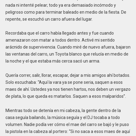
nada ni intenté pelear; todo ya era demasiado incómodo y
peligroso como para terminar baleado en medio de la fiesta. De
repente, se escuchó un carro afuera del lugar.
Recordaba que el carro había llegado antes y fue cuando
amenazaron con matar a todos dentro. Activé mi sentido
arácnido de supervivencia. Cuando miré de nuevo afuera, bajaron
las ventanas del carro, un Toyota blanco que relucía en medio de
la noche y el que estaba más cerca sacó un arma.
Quería correr, salir, llorar, escapar, dejar a mis amigos ahí botados.
Solo escuchaba: “Aquí la vara ya se pone seria, saquen a esos
maes de ahí. Ustedes ya nos tienen hartos, nos deben un vergazo
de plata, lo que queda es matarlos. Saquen a esos malparidos”.
Mientras todo se detenía en mi cabeza, la gente dentro de la
casa seguía bailando, la música seguía y el DJ tocaba a todo
volumen. Nadie podía ver cómo el mae del carro se bajó y le puso
la pistola en la cabeza al portero: “Si no saca a esos maes de aquí